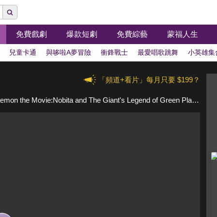
免費戲劇
爆款短劇
免費綜藝
蒙福人生
兒童卡通
與哆啦A夢冒險
衝鋒戰士
最愛唱歌跳舞
小英雄集
「頻道+看片」每月只要 $199？
Doraemon the Movie:Nobita and The Giant's Legend of Green Planet