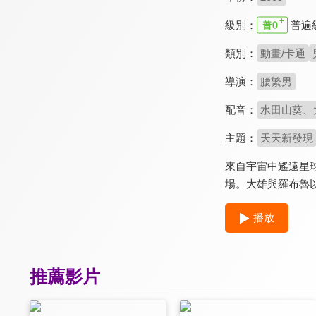
級別：
普遍
類別：
動畫/卡通
導演：
腰繁男
配音：
水田山葵、
主題：
天天新發現
來自宇宙中遙遠星
場。大雄與羅布魯
播放
推薦影片