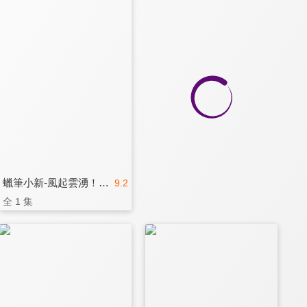
蠟筆小新-風起雲湧！猛烈！大人帝國的反擊！
9.2
全 1 集