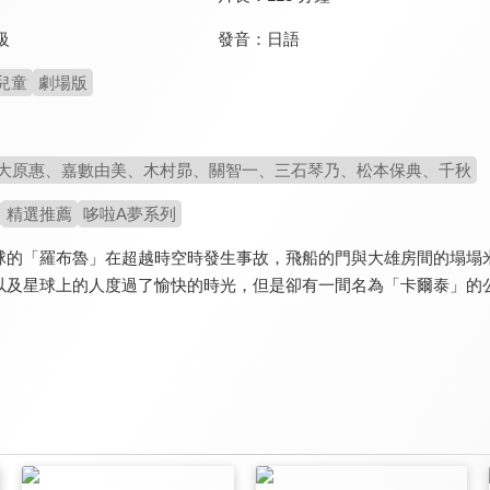
發音：
日語
級
兒童
劇場版
大原惠、嘉數由美、木村昴、關智一、三石琴乃、松本保典、千秋
精選推薦
哆啦A夢系列
球的「羅布魯」在超越時空時發生事故，飛船的門與大雄房間的塌塌
以及星球上的人度過了愉快的時光，但是卻有一間名為「卡爾泰」的