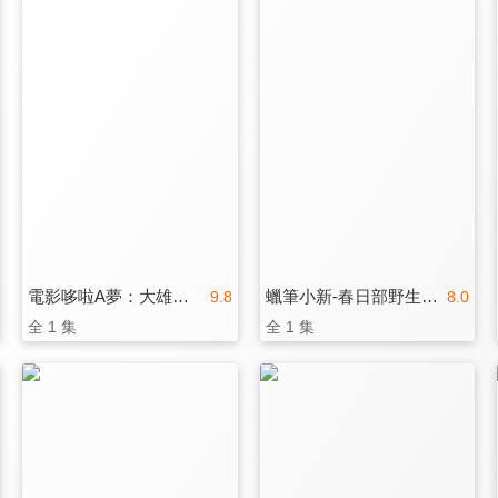
電影哆啦A夢：大雄與綠之巨人傳(中文版)
蠟筆小新-春日部野生王國
9.8
8.0
全 1 集
全 1 集