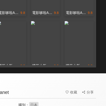
電影哆啦A夢：新大雄的宇宙開拓史(日文版)
電影哆啦A夢：新大雄的宇宙開拓史(中文版)
電影哆啦A夢：大雄與綠之巨人傳(中文版)
9.8
9.8
9.8
蠟筆小新-春日部野生王國
蠟筆小新-風起雲湧！猛烈！大人帝國的反擊！
蠟筆小新-呼風喚雨！壯觀！戰國大會戰！
8.0
9.2
9.2
anet
收藏
分享
國別：
日本