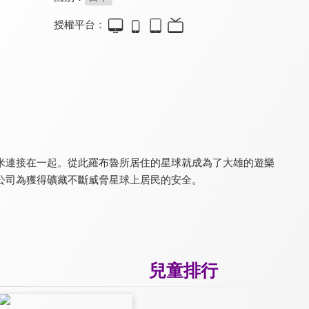
授權平台：
蠟筆小新-雲黑齋的野心
蠟筆小新-動感超人VS高衩魔王
元氣媽媽
8.0
8.0
8.6
全 143 集
米連接在一起。從此羅布魯所居住的星球就成為了大雄的遊樂
公司為獲得礦藏不斷威脅星球上居民的安全。
電影哆啦A夢：大雄的貓狗時空傳(日文版)
電影哆啦A夢：新大雄與鐵人兵團～振翅吧 天使們(日文版)
電影哆啦A夢：大雄的新魔界大冒險～7人魔法使(日文版)
9.8
9.8
9.8
兒童排行