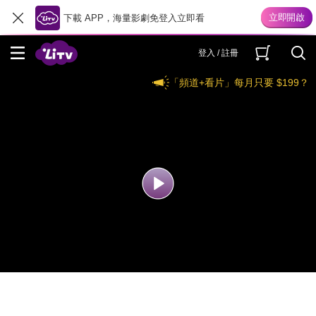
下載 APP，海量影劇免登入立即看
登入 / 註冊
「頻道+看片」每月只要 $199？