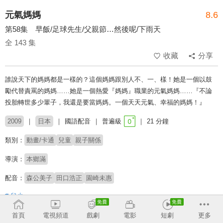
元氣媽媽
8.6
第58集 早飯/足球先生/父親節…然後呢/下雨天
全 143 集
收藏
分享
誰說天下的媽媽都是一樣的？這個媽媽跟別人不、一、樣！她是一個以鼓
勵代替責罵的媽媽……她是一個熱愛『媽媽』職業的元氣媽媽……『不論
投胎轉世多少輩子，我還是要當媽媽。一個天天元氣、幸福的媽媽！』
2009
日本
國語配音
普遍級
21 分鐘
類別：
動畫/卡通
兒童
親子關係
導演：
本鄉滿
配音：
森公美子
田口浩正
園崎未惠
# 兒少
首頁
電視頻道
戲劇
電影
短劇
更多
收回