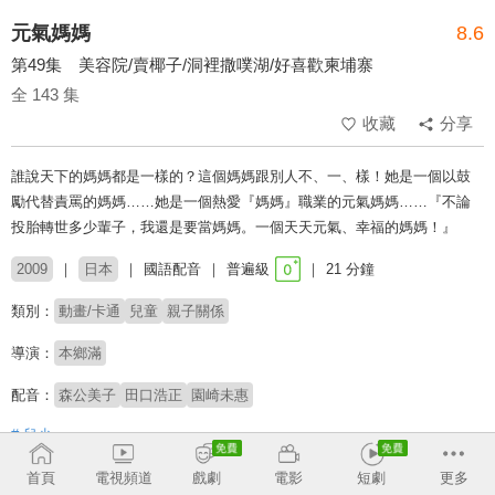
元氣媽媽
8.6
第49集 美容院/賣椰子/洞裡撒噗湖/好喜歡柬埔寨
全 143 集
收藏
分享
誰說天下的媽媽都是一樣的？這個媽媽跟別人不、一、樣！她是一個以鼓
勵代替責罵的媽媽……她是一個熱愛『媽媽』職業的元氣媽媽……『不論
投胎轉世多少輩子，我還是要當媽媽。一個天天元氣、幸福的媽媽！』
2009
日本
國語配音
普遍級
21 分鐘
類別：
動畫/卡通
兒童
親子關係
導演：
本鄉滿
配音：
森公美子
田口浩正
園崎未惠
# 兒少
首頁
電視頻道
戲劇
電影
短劇
更多
收回