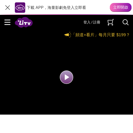
下載 APP，海量影劇免登入立即看
登入 / 註冊
「頻道+看片」每月只要 $199？