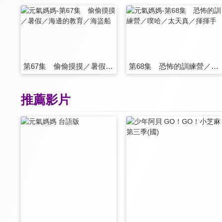
第67集 偷偷摸摸／暑假／海邊的教育／海盜船
第68集 恐怖的訓練營／噗哈／太天真／揮揮手
推薦影片