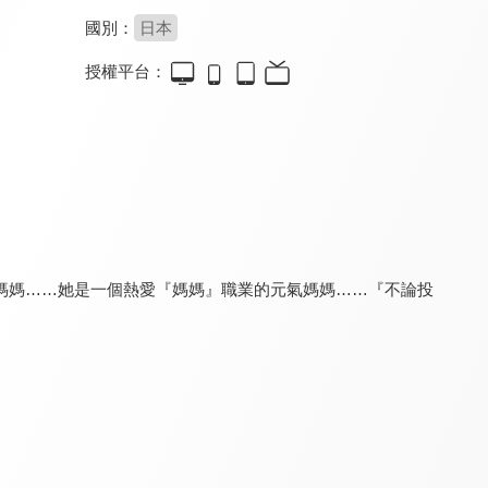
國別：
日本
授權平台：
電影哆啦A夢：新大雄的宇宙開拓史(中文版)
電影哆啦A夢：大雄與綠之巨人傳(中文版)
蠟筆小新-春日部野生王國
9.8
9.8
8.0
媽媽……她是一個熱愛『媽媽』職業的元氣媽媽……『不論投
少年阿貝 GO！GO！小芝麻 第二季
軟軟噗尼寵物小精靈
你看起來好像很好吃(國)
8.5
8.5
8.9
更新至第 32 集
全 25 集