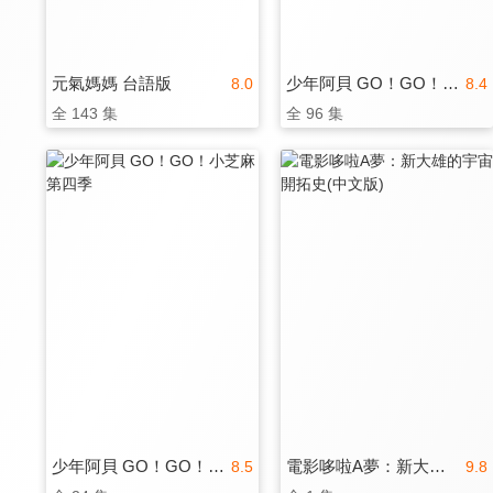
元氣媽媽 台語版
少年阿貝 GO！GO！小芝麻 第三季(國)
8.0
8.4
全 143 集
全 96 集
少年阿貝 GO！GO！小芝麻 第四季
電影哆啦A夢：新大雄的宇宙開拓史(中文版)
8.5
9.8