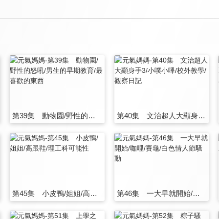
第39集 動物園/野性的怒吼/男生的早期教育/最喜歡的東西
第40集 文治超人大顯身手3/小噗小嗶/校外教學/觀察日記
第45集 小皮鴨/姐姐/高跟鞋/理工科可能性
第46集 一大早就開始/咖哩/賽龜/白色情人節騷動