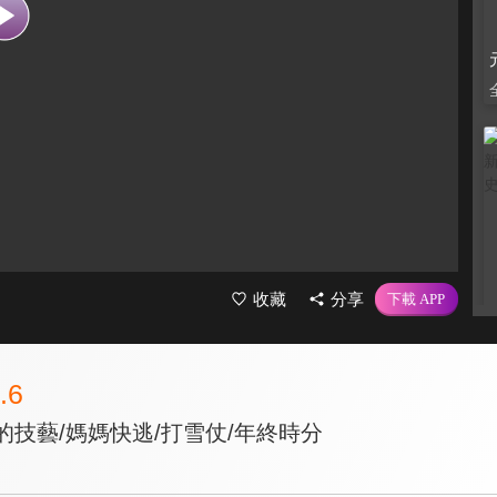
收藏
分享
.6
的技藝/媽媽快逃/打雪仗/年終時分