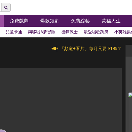
免費戲劇
爆款短劇
免費綜藝
蒙福人生
兒童卡通
與哆啦A夢冒險
衝鋒戰士
最愛唱歌跳舞
小英雄集
「頻道+看片」每月只要 $199？