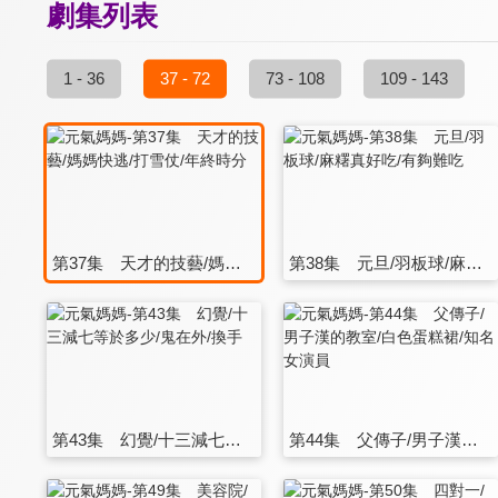
劇集列表
1 - 36
37 - 72
73 - 108
109 - 143
第37集 天才的技藝/媽媽快逃/打雪仗/年終時分
第38集 元旦/羽板球/麻糬真好吃/有夠難吃
第43集 幻覺/十三減七等於多少/鬼在外/換手
第44集 父傳子/男子漢的教室/白色蛋糕裙/知名女演員