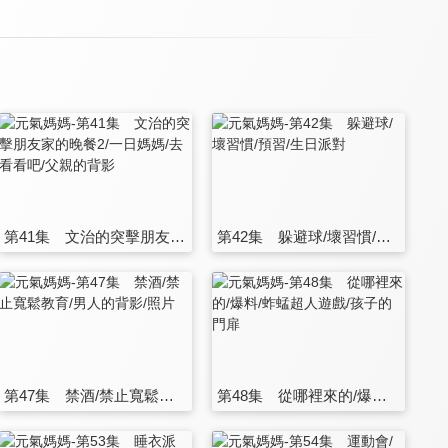
第41集 文治的突擊朋友家的晚餐2/一日媽媽/去看看吧/父親的背影
第42集 躲避球/壞習慣/預習/生日派對
第47集 禁酒/禁止寬鬆教育/男人的背影/照片
第48集 從哪裡來的/爆料/蚱蜢超人遊戲/孩子的門扉