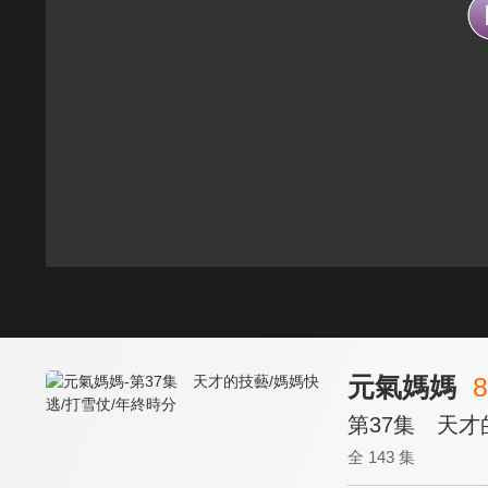
元氣媽媽
8
第37集 天才
全 143 集