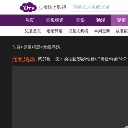
首頁
電視頻道
電影
動漫
兒童
兒童首頁
進階篩選
兒童人氣榜
本周更新
放暑假
首頁
>
兒童精選
>
元氣媽媽
元氣媽媽
第37集 天才的技藝/媽媽快逃/打雪仗/年終時分