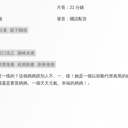
片長：
21 分鐘
發音：
國語配音
級
兒童
親子關係
田口浩正
園崎未惠
精選推薦
經典動畫
新春推推
是一樣的？這個媽媽跟別人不、一、樣！她是一個以鼓勵代替責罵的
我還是要當媽媽。一個天天元氣、幸福的媽媽！』