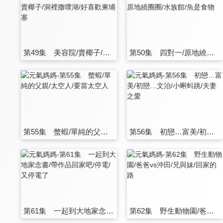
第49集 美容院/賣椰子/洞裡撒噗湖/好喜歡柬埔寨
第50集 四對一/原地繞圈圈/水族館/魚是食物
第55集 螫蝦/單純的父親/太空人/要當太空人
第56集 初戀…富美/初戀…文治/小蝌蚪跳/夫妻之愛
第61集 一起到大地家念書/帶作品回家吧/停電/又停電了
第62集 野生動物園/爸爸vs沖田/兄與妹/回家的路