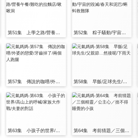
第51集 上學之路/營養午餐/難吃的拉麵店/啾啾洞
第52集 粽子騷動/宇宙的毀滅/春天和泥巴/蝌蚪救難隊
第57集 傳說的咖哩/外婆的戀愛/牙齒掉了/兩個人跑腿
第58集 早飯/足球先生/父親節…然後呢/下雨天
第63集 小孩子的世界/高山上的呼喊/家族大作戰/夫妻的對話
第64集 考前猜題／三個精靈／公主心／捨不得睡覺的小孩