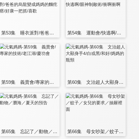
第53集 睡衣派對/爸爸的烏龍變成媽媽的麵疙瘩/好康一把抓/喜歡
第54集 運動會/快逃啊/眼神制敵術/衝啊衝啊
第59集 義賣會/專家的技術/老江湖/慶功會
第60集 文治超人大顯身手4/白或黑/和好/媽媽的瓶頸
第65集 忘記了／動物／瀏海／夏天的預告
第66集 母女吵架／蚊子／女兒的要求／抽屜裡面