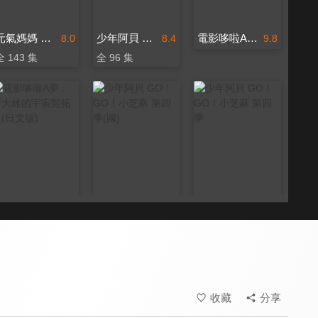
元氣媽媽 台語版
少年阿貝 GO！GO！小芝麻 第三季(國)
電影哆啦A夢：大雄與綠之巨人傳(日文版)
8.0
8.4
9.8
全 143 集
全 96 集
電影哆啦A夢：新大雄的宇宙開拓史(日文版)
少年阿貝 GO！GO！小芝麻 第四季(國)
少年阿貝 GO！GO！小芝麻 第四季
9.8
8.4
8.5
全 24 集
全 24 集
收藏
分享