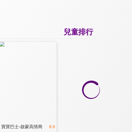
兒童排行
寶寶巴士-啟蒙高情商
8.0