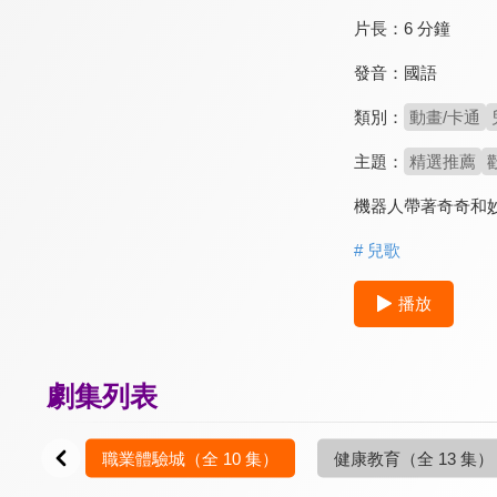
片長：
6 分鐘
發音：
國語
類別：
動畫/卡通
主題：
精選推薦
機器人帶著奇奇和
# 兒歌
播放
劇集列表
0 集）
職業體驗城
（全 10 集）
健康教育
（全 13 集）