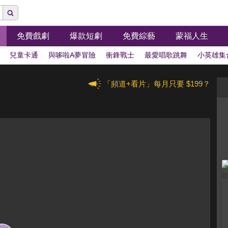
免費戲劇
爆款短劇
免費綜藝
蒙福人生
兒童卡通
與哆啦A夢冒險
衝鋒戰士
最愛唱歌跳舞
小英雄集
「頻道+看片」每月只要 $199？