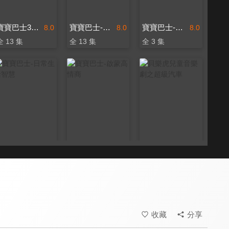
寶寶巴士3D兒歌-BB Song
寶寶巴士-健康教育
寶寶巴士-家族系列
8.0
8.0
8.0
全 13 集
全 13 集
全 3 集
寶寶巴士-日常生活智慧
寶寶巴士-啟蒙高情商
貝樂虎兒童音樂劇之超級汽車
8.0
8.0
8.8
全 14 集
全 13 集
全 7 集
收藏
分享