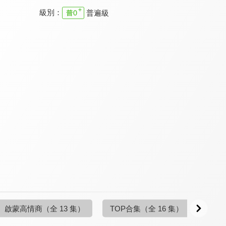
級別：
普遍級
開心貝樂虎
貝樂虎之超級汽車第二季
貝樂虎兒童音樂劇之趣味簡筆劃
8.8
8.8
8.5
全 17 集
全 10 集
全 6 集
貝樂虎繪本故事
寶寶巴士-角色扮演篇
寶寶巴士-我愛幼兒園篇
8.5
8.0
8.0
全 20 集
全 14 集
全 10 集
啟蒙高情商
（全 13 集）
TOP合集
（全 16 集）