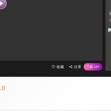
收藏
分享
.0