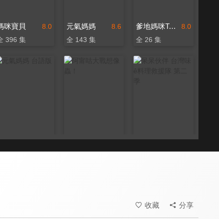
媽咪寶貝
元氣媽媽
爹地媽咪Take it easy
8.0
8.6
8.0
全 396 集
全 143 集
全 26 集
元氣媽媽 台語版
阿甯咕大戰想像蟲！
呆呆伙伴 台灣味ê料理救援隊 第二季
8.0
8.4
8.2
全 143 集
全 8 集
全 5 集
收藏
分享