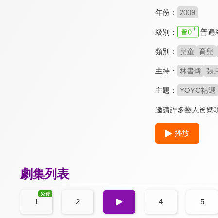
年份：
2009
級別：
普遍
類別：
兒童
育兒
主持：
林書煒
張
主題：
YOYO精選
邀請許多藝人爸媽
播放
劇集列表
1
2
3
4
5