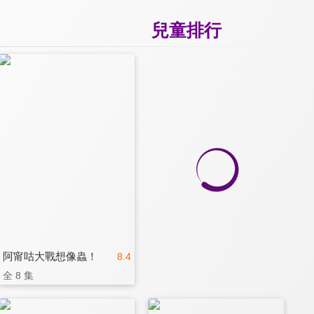
兒童排行
阿甯咕大戰想像蟲！
8.4
全 8 集