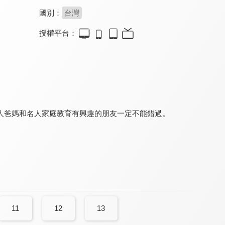
國別：
台灣
授權平台：
創意巧手屋 第一季
廢棄之城
YOYO科學樂園 第一季
8.0
8.0
7.7
全 65 集
全 114 集
人爸媽和名人家庭教育有興趣的朋友一定不能錯過。
mo蜜點亮好朋友
少年阿貝 GO！GO！小芝麻 第三季(國)
YOYO FUN輕鬆
8.5
8.4
8.0
全 20 集
全 96 集
全 13 集
11
12
13