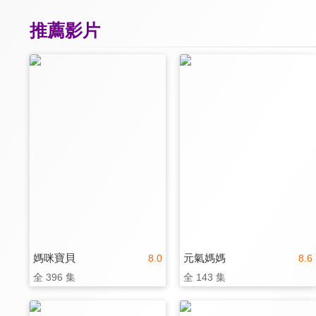
推薦影片
媽咪寶貝
元氣媽媽
8.0
8.6
全 396 集
全 143 集