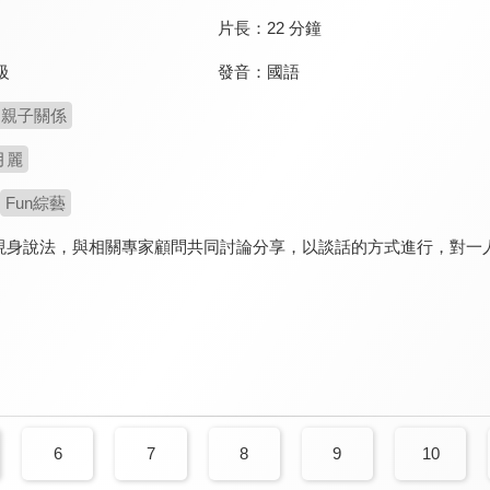
片長：
22 分鐘
發音：
國語
級
親子關係
月麗
Fun綜藝
現身說法，與相關專家顧問共同討論分享，以談話的方式進行，對一
6
7
8
9
10