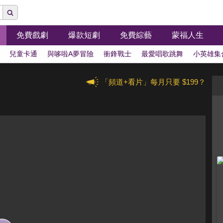
免費戲劇
爆款短劇
免費綜藝
蒙福人生
兒童卡通
與哆啦A夢冒險
衝鋒戰士
最愛唱歌跳舞
小英雄集
「頻道+看片」每月只要 $199？