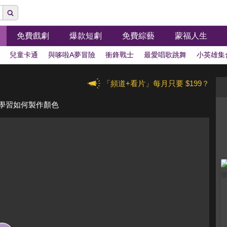
免費戲劇
爆款短劇
免費綜藝
蒙福人生
兒童卡通
與哆啦A夢冒險
衝鋒戰士
最愛唱歌跳舞
小英雄集
「頻道+看片」每月只要 $199？
彩學習如何製作顏色