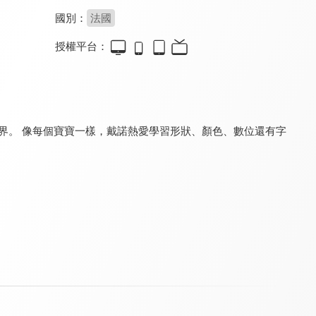
國別：
法國
授權平台：
Dino the Dinosaur
Tiny Town
和迷你卡車學習
9.2
9.2
9.2
全 38 集
全 32 集
全 151 集
界。 像每個寶寶一樣，戴諾熱愛學習形狀、顏色、數位還有字
救護車安柏
火車特洛伊 第一季
拖車湯姆
8.0
9.2
9.2
全 59 集
全 119 集
全 145 集