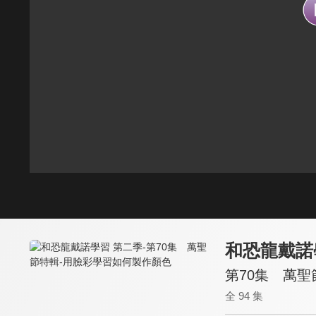
和恐龍戴諾
第70集 萬
全 94 集