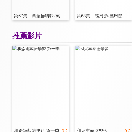
第67集 萬聖節特輯-萬聖節鬼魂
第68集 感恩節-感恩節橄欖球
推薦影片
和恐龍戴諾學習 第一季
和火車泰德學習
9.2
9.2