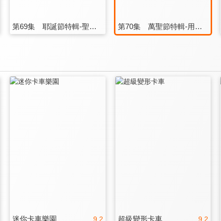
第69集 耶誕節特輯-聖誕樹裝飾品
第70集 萬聖節特輯-用臉彩學習如何製作顏色
迷你卡車樂園
超級變形卡車
9.2
9.2