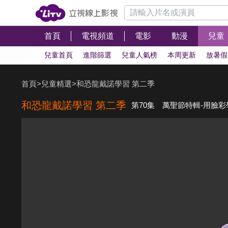
首頁
電視頻道
電影
動漫
兒童
兒童首頁
進階篩選
兒童人氣榜
本周更新
放暑假
首頁
>
兒童精選
>
和恐龍戴諾學習 第二季
和恐龍戴諾學習 第二季
第70集 萬聖節特輯-用臉