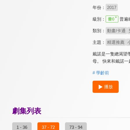
年份：
2017
級別：
普遍
類別：
動畫/卡通
主題：
精選推薦
戴諾是一隻總渴望
母。 快來和戴諾一
# 學齡前
播放
劇集列表
1 - 36
37 - 72
73 - 94