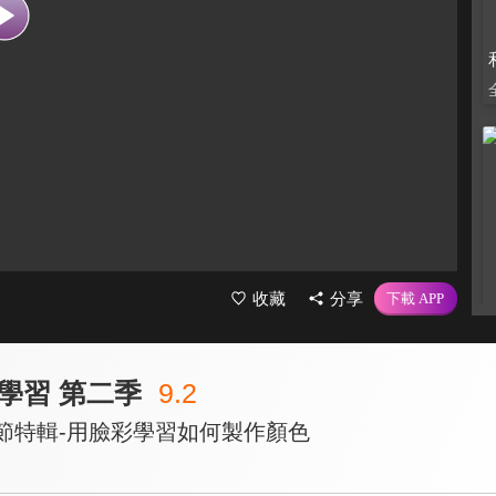
收藏
分享
學習 第二季
9.2
聖節特輯-用臉彩學習如何製作顏色