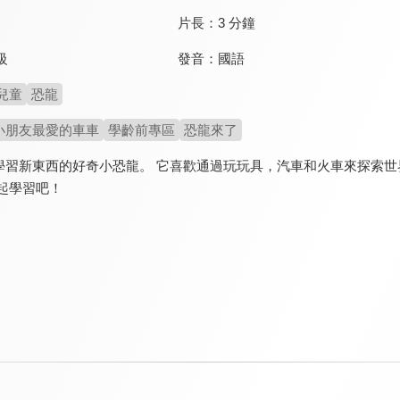
片長：
3 分鐘
發音：
國語
級
兒童
恐龍
小朋友最愛的車車
學齡前專區
恐龍來了
學習新東西的好奇小恐龍。 它喜歡通過玩玩具，汽車和火車來探索世
起學習吧！