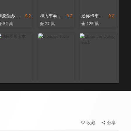
和恐龍戴諾學習 第一季
和火車泰德學習
迷你卡車樂園
9.2
9.2
9.2
全 52 集
全 27 集
全 125 集
超級變形卡車
Monster Town
Ethan the Dump Truck
9.2
9.2
9.2
全 56 集
全 19 集
全 24 集
收藏
分享