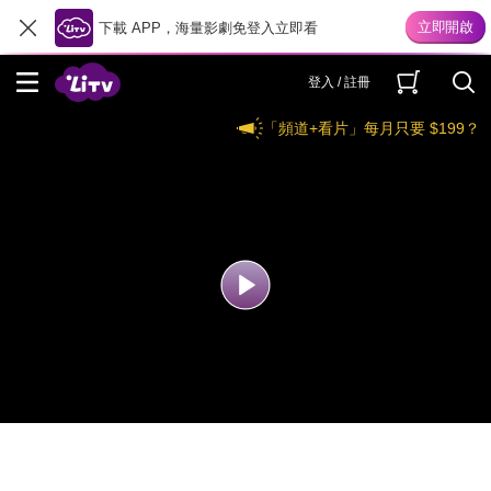
下載 APP，海量影劇免登入立即看
登入 / 註冊
「頻道+看片」每月只要 $199？