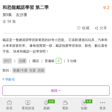
和恐龍戴諾學習 第二季
9.2
第5集 去沙灘
全 94 集
收藏
分享
戴諾是一隻總渴望學習新東西的好奇小恐龍。 它喜歡通過玩玩具，汽車和
火車來探索世界。 像每個寶寶一樣，戴諾熱愛學習形狀、顏色、數位還有
字母。 快來和戴諾一起學習吧！
2017
法國
國語
普遍級
3 分鐘
類別：
動畫/卡通
兒童
恐龍
# 學齡前
收回
劇集列表
正序
首頁
電視頻道
戲劇
電影
短劇
更多