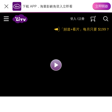
下載 APP，海量影劇免登入立即看
登入 / 註冊
「頻道+看片」每月只要 $199？