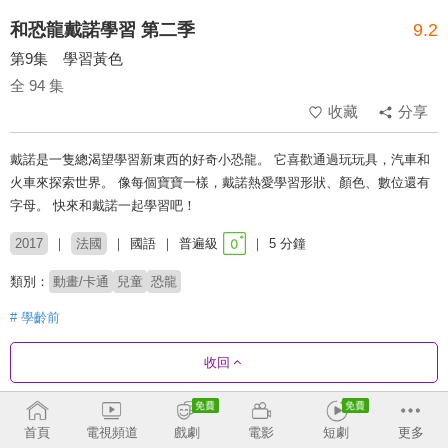
和恐龍戴諾學習 第二季
9.2
第9集 學習黃色
全 94 集
收藏
分享
戴諾是一隻總渴望學習新東西的好奇小恐龍。 它喜歡通過玩玩具，汽車和
火車來探索世界。 像每個寶寶一樣，戴諾熱愛學習形狀、顏色、數位還有
字母。 快來和戴諾一起學習吧！
2017
法國
國語
普遍級
5 分鐘
類別：
動畫/卡通
兒童
恐龍
# 學齡前
收回
劇集列表
正序
首頁
電視頻道
戲劇
電影
短劇
更多