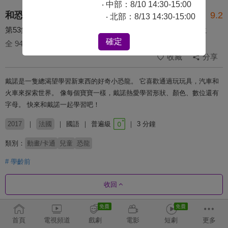
‧ 中部：8/10 14:30-15:00
和恐龍戴諾學習 第二季
9.2
‧ 北部：8/13 14:30-15:00
第53集 特別的返校日-在遊樂場跟戴諾、戴娜一起學習數位
確定
全 94 集
收藏
分享
戴諾是一隻總渴望學習新東西的好奇小恐龍。 它喜歡通過玩玩具，汽車和
火車來探索世界。 像每個寶寶一樣，戴諾熱愛學習形狀、顏色、數位還有
字母。 快來和戴諾一起學習吧！
2017
法國
國語
普遍級
3 分鐘
類別：
動畫/卡通
兒童
恐龍
# 學齡前
收回
劇集列表
正序
首頁
電視頻道
戲劇
電影
短劇
更多