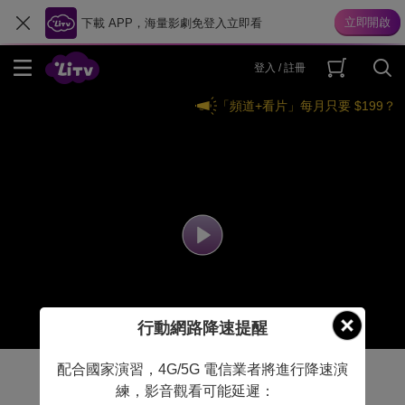
下載 APP，海量影劇免登入立即看
登入 / 註冊
「頻道+看片」每月只要 $199？
行動網路降速提醒
配合國家演習，4G/5G 電信業者將進行降速演
練，影音觀看可能延遲：