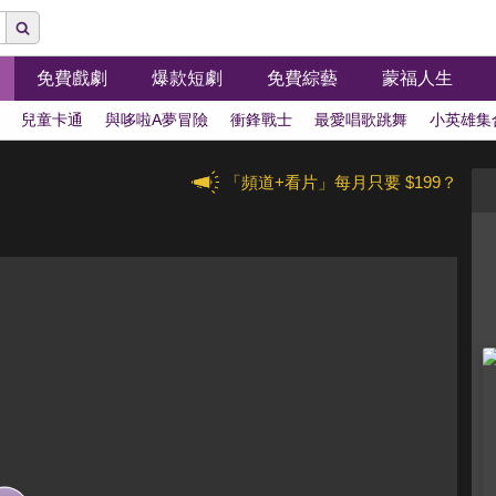
免費戲劇
爆款短劇
免費綜藝
蒙福人生
兒童卡通
與哆啦A夢冒險
衝鋒戰士
最愛唱歌跳舞
小英雄集
「頻道+看片」每月只要 $199？