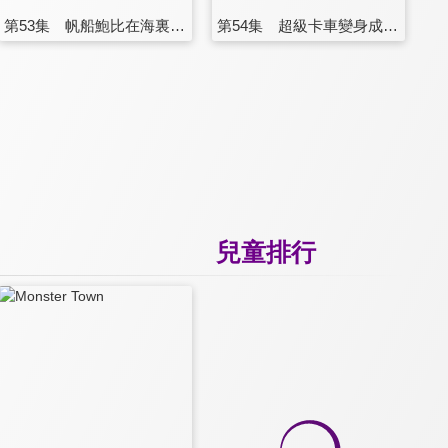
第53集 帆船鮑比在海裏飄遠了
第54集 超級卡車變身成超級垃圾卡車
兒童排行