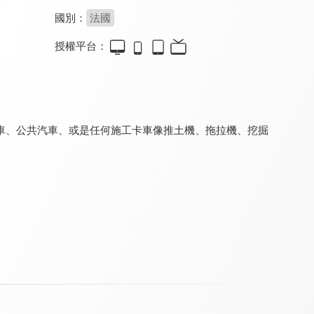
國別：
法國
授權平台：
Tiny Town
和迷你卡車學習
救護車安柏
9.2
9.2
8.0
全 32 集
全 151 集
全 59 集
車、公共汽車、或是任何施工卡車像推土機、拖拉機、挖掘
火車特洛伊 第一季
拖車湯姆
超級變形卡車
9.2
9.2
9.2
全 119 集
全 145 集
全 117 集