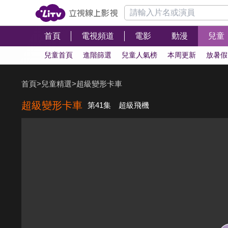
首頁
電視頻道
電影
動漫
兒童
兒童首頁
進階篩選
兒童人氣榜
本周更新
放暑假
首頁
>
兒童精選
>
超級變形卡車
超級變形卡車
第41集 超級飛機