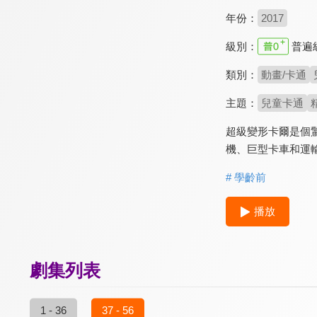
年份：
2017
級別：
普遍
類別：
動畫/卡通
主題：
兒童卡通
超級變形卡爾是個
機、巨型卡車和運
# 學齡前
播放
劇集列表
1 - 36
37 - 56