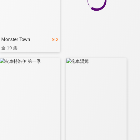
Monster Town
9.2
全 19 集