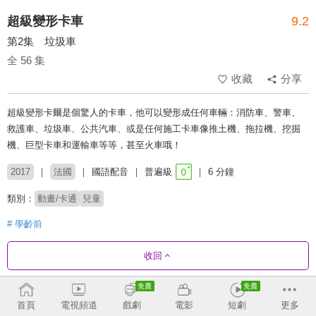
超級變形卡車
9.2
第2集 垃圾車
全 56 集
收藏
分享
超級變形卡爾是個驚人的卡車，他可以變形成任何車輛：消防車、警車、
救護車、垃圾車、公共汽車、或是任何施工卡車像推土機、拖拉機、挖掘
機、巨型卡車和運輸車等等，甚至火車哦！
2017
法國
國語配音
普遍級
6 分鐘
類別：
動畫/卡通
兒童
# 學齡前
收回
劇集列表
正序
首頁
電視頻道
戲劇
電影
短劇
更多