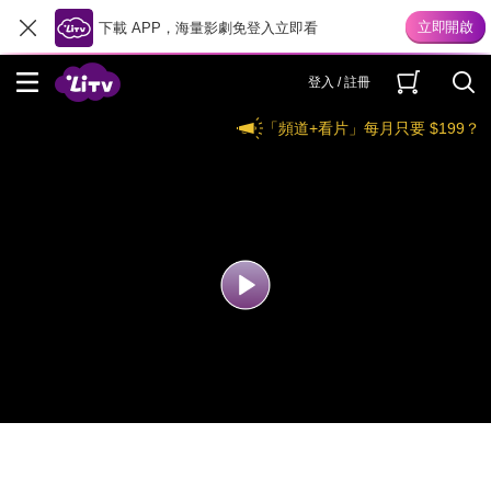
下載 APP，海量影劇免登入立即看
登入 / 註冊
「頻道+看片」每月只要 $199？