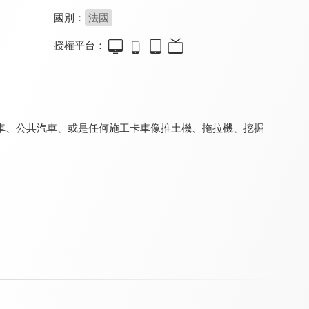
國別：
法國
授權平台：
Tiny Town
和迷你卡車學習
救護車安柏
9.2
9.2
8.0
全 32 集
全 151 集
全 59 集
車、公共汽車、或是任何施工卡車像推土機、拖拉機、挖掘
火車特洛伊 第一季
拖車湯姆
超級變形卡車
9.2
9.2
9.2
全 119 集
全 145 集
全 117 集