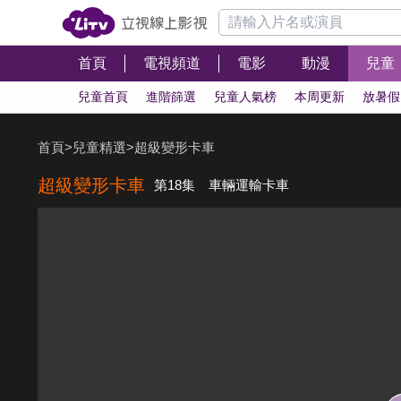
首頁
電視頻道
電影
動漫
兒童
兒童首頁
進階篩選
兒童人氣榜
本周更新
放暑假
首頁
>
兒童精選
>
超級變形卡車
超級變形卡車
第18集 車輛運輸卡車