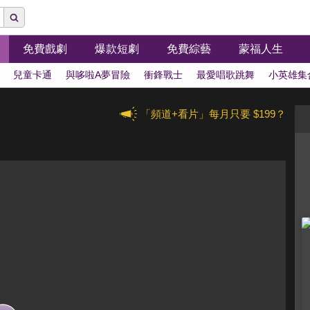
免費戲劇
爆款短劇
免費綜藝
蒙福人生
兒童卡通
與哆啦A夢冒險
衝鋒戰士
最愛唱歌跳舞
小英雄集
「頻道+看片」每月只要 $199？