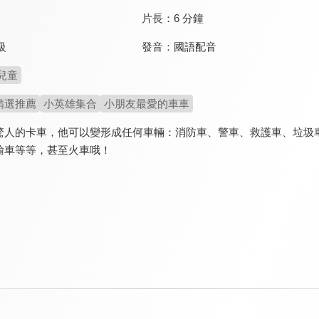
片長：
6 分鐘
發音：
國語配音
級
兒童
精選推薦
小英雄集合
小朋友最愛的車車
驚人的卡車，他可以變形成任何車輛：消防車、警車、救護車、垃圾
輸車等等，甚至火車哦！