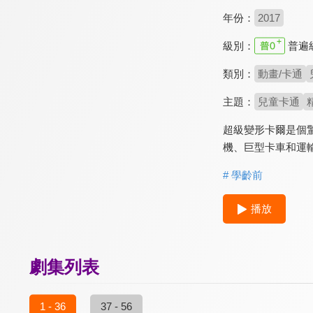
年份：
2017
級別：
普遍
類別：
動畫/卡通
主題：
兒童卡通
超級變形卡爾是個
機、巨型卡車和運
# 學齡前
播放
劇集列表
1 - 36
37 - 56