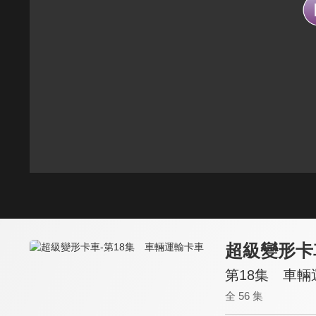
超級變形卡
第18集 車輛
全 56 集