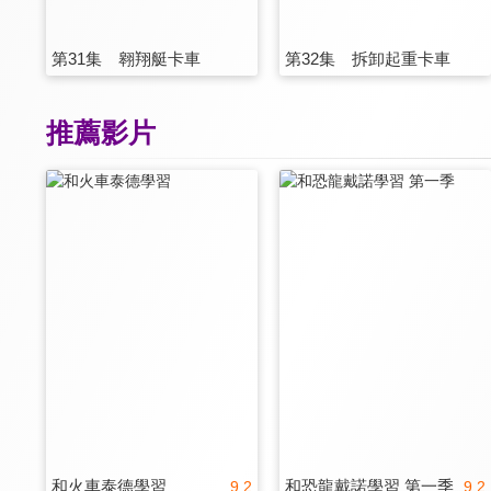
第31集 翱翔艇卡車
第32集 拆卸起重卡車
推薦影片
和火車泰德學習
和恐龍戴諾學習 第一季
9.2
9.2