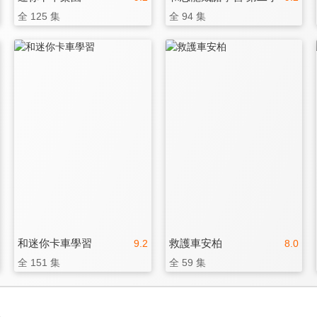
全 125 集
全 94 集
和迷你卡車學習
救護車安柏
9.2
8.0
全 151 集
全 59 集
3