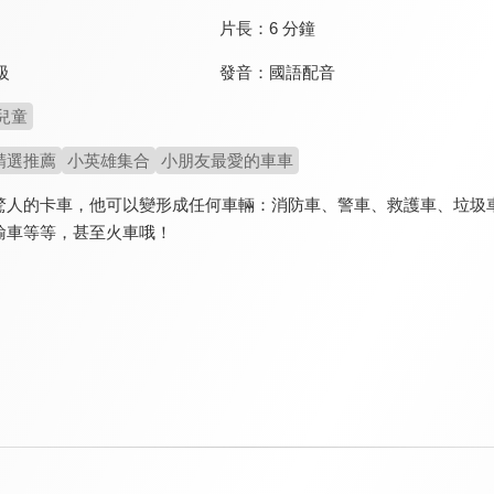
片長：
6 分鐘
發音：
國語配音
級
兒童
精選推薦
小英雄集合
小朋友最愛的車車
驚人的卡車，他可以變形成任何車輛：消防車、警車、救護車、垃圾
輸車等等，甚至火車哦！