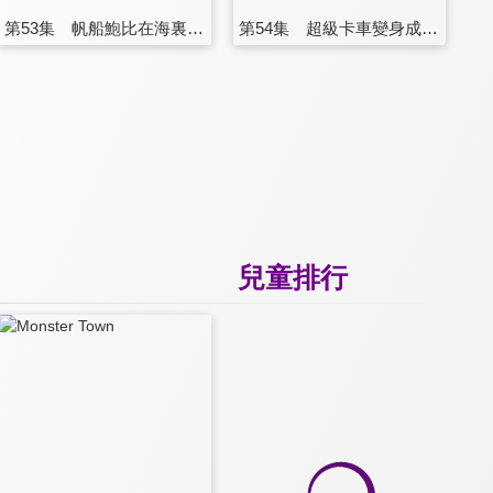
第53集 帆船鮑比在海裏飄遠了
第54集 超級卡車變身成超級垃圾卡車
兒童排行