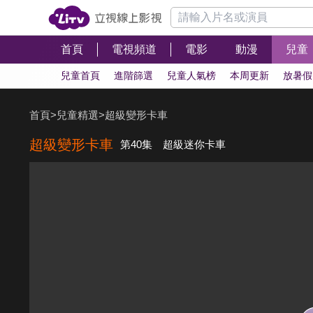
首頁
電視頻道
電影
動漫
兒童
兒童首頁
進階篩選
兒童人氣榜
本周更新
放暑假
首頁
>
兒童精選
>
超級變形卡車
超級變形卡車
第40集 超級迷你卡車