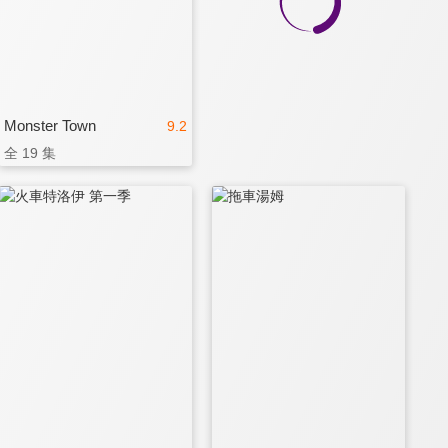
Monster Town
9.2
全 19 集