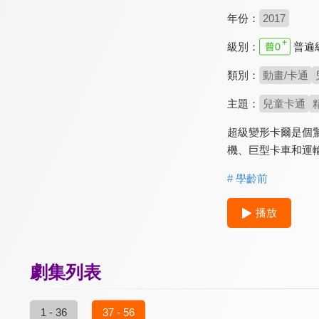
年份：
2017
級別：
普遍
類別：
動畫/卡通
主題：
兒童卡通
超級變形卡爾是個
機、巨型卡車和運
# 學齡前
播放
劇集列表
1 - 36
37 - 56