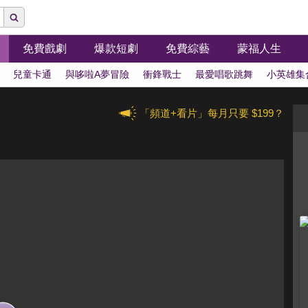
免費戲劇
爆款短劇
免費綜藝
蒙福人生
兒童卡通
與哆啦A夢冒險
衝鋒戰士
最愛唱歌跳舞
小英雄集
「頻道+看片」每月只要 $199？