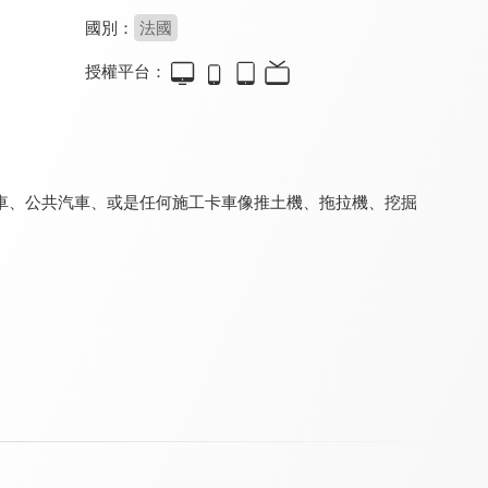
國別：
法國
授權平台：
Tiny Town
和迷你卡車學習
救護車安柏
9.2
9.2
8.0
全 32 集
全 151 集
全 59 集
車、公共汽車、或是任何施工卡車像推土機、拖拉機、挖掘
火車特洛伊 第一季
拖車湯姆
超級變形卡車
9.2
9.2
9.2
全 119 集
全 145 集
全 117 集