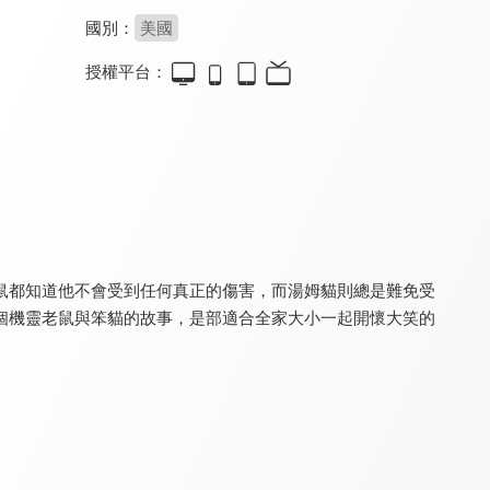
國別：
美國
授權平台：
凸槌大歷險(英)
驚世酷卡：短尾袋鼠(英)
動物汽車島之喬尼特工隊
8.0
8.0
9.2
全 29 集
鼠都知道他不會受到任何真正的傷害，而湯姆貓則總是難免受
個機靈老鼠與笨貓的故事，是部適合全家大小一起開懷大笑的
霸王龍雷奇 第一季
奇奇和努娜 第一季
迷你特攻隊：超級戰警
8.0
8.0
8.8
全 52 集
全 104 集
全 26 集