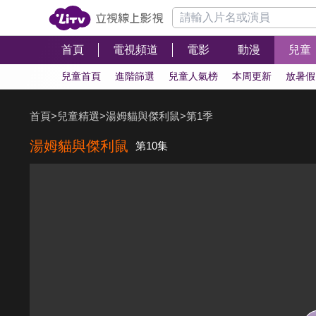
首頁
電視頻道
電影
動漫
兒童
兒童首頁
進階篩選
兒童人氣榜
本周更新
放暑假
首頁
>
兒童精選
>
湯姆貓與傑利鼠
>
第1季
湯姆貓與傑利鼠
第10集