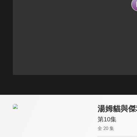
湯姆貓與傑
第10集
全 20 集