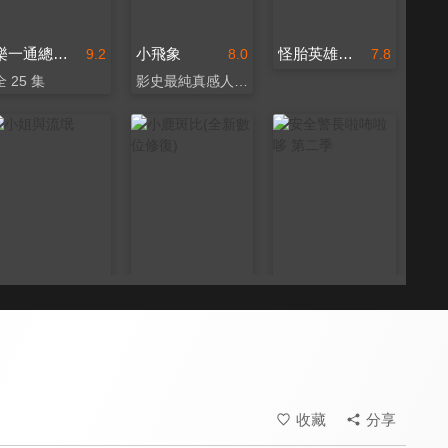
樂一通總動員
小飛象
怪胎英雄：奇克探險記(國)
9.2
8.0
7.8
全 25 集
影史最純真感人的動畫
小姐與流氓
小鹿斑比(全新數位修復)
安全警長啦咘啦哆 第二季
9.2
9.0
8.7
迪士尼狗狗卡通
迪士尼最動人之作
全 40 集
收藏
分享