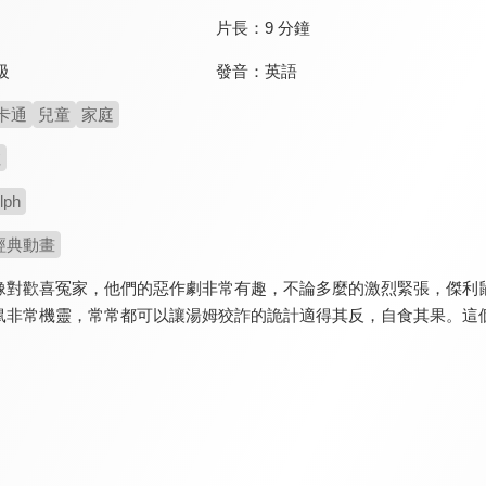
片長：
9 分鐘
發音：
英語
級
卡通
兒童
家庭
拉
lph
經典動畫
像對歡喜冤家，他們的惡作劇非常有趣，不論多麼的激烈緊張，傑利
鼠非常機靈，常常都可以讓湯姆狡詐的詭計適得其反，自食其果。這