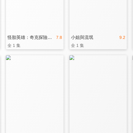
怪胎英雄：奇克探險記(國)
小姐與流氓
7.8
9.2
全 1 集
全 1 集