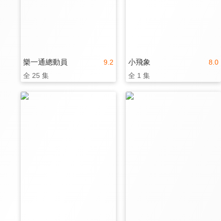
樂一通總動員
小飛象
9.2
8.0
全 25 集
全 1 集