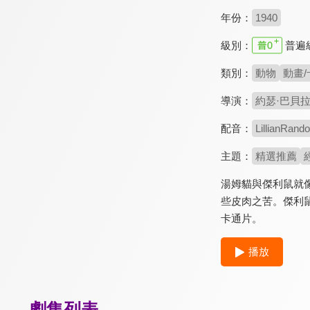
年份：
1940
級別：
普遍
類別：
動物
動畫/
導演：
約瑟·巴貝
配音：
LillianRando
主題：
精選推薦
湯姆貓與傑利鼠就
些皮肉之苦。傑利
卡通片。
播放
劇集列表