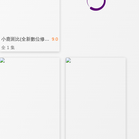
小鹿斑比(全新數位修復)
9.0
全 1 集