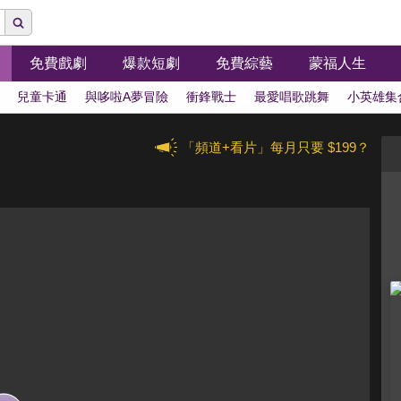
免費戲劇
爆款短劇
免費綜藝
蒙福人生
兒童卡通
與哆啦A夢冒險
衝鋒戰士
最愛唱歌跳舞
小英雄集
「頻道+看片」每月只要 $199？