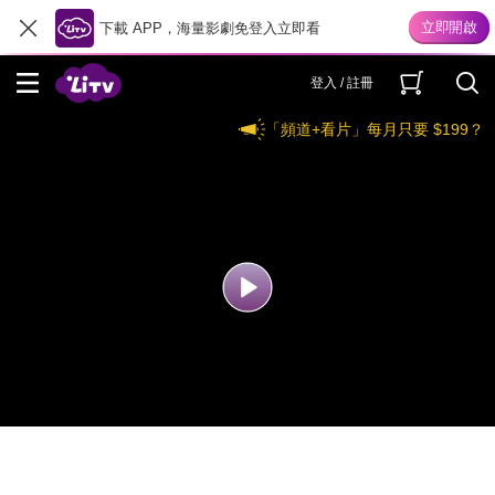
下載 APP，海量影劇免登入立即看
登入 / 註冊
「頻道+看片」每月只要 $199？