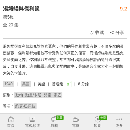
湯姆貓與傑利鼠
9.2
第5集
全 20 集
收藏
分享
湯姆貓與傑利鼠就像對歡喜冤家，他們的惡作劇非常有趣，不論多麼的激
烈緊張，傑利鼠都知道他不會受到任何真正的傷害，而湯姆貓則總是難免
受些皮肉之苦。傑利鼠非常機靈，常常都可以讓湯姆狡詐的詭計適得其
反，自食其果。這個機靈老鼠與笨貓的故事，是部適合全家大小一起開懷
大笑的卡通片。
1940
美國
英語
普遍級
8 分鐘
類別：
動物
動畫/卡通
兒童
家庭
導演：
約瑟·巴貝拉
配音：
LillianRandolph
首頁
電視頻道
戲劇
電影
短劇
更多