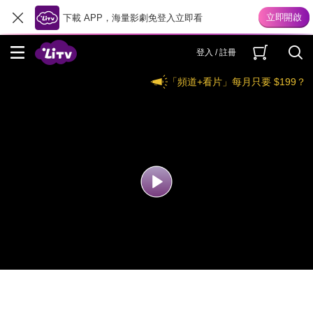
下載 APP，海量影劇免登入立即看
登入 / 註冊
「頻道+看片」每月只要 $199？