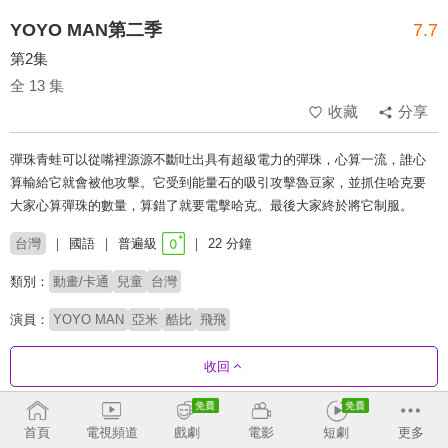
YOYO MAN第二季
7.7
第2集
全 13 集
收藏
分享
彈珠青蛙可以從嘴裡源源不斷吐出具有超級電力的彈珠，心算一流，誰心
算輸給它就會被他攻擊。它受到能量石的吸引攻擊魯豆家，並抓住哈克要
大家心算彈珠的數量，算錯了就要電擊哈克。最後大家終於將它制服。
台灣
國語
普遍級
22 分鐘
類別：
動畫/卡通
兒童
台灣
演員：
YOYO MAN
亞米
酷比
飛飛
收回
劇集列表
正序
首頁
電視頻道
戲劇
電影
短劇
更多