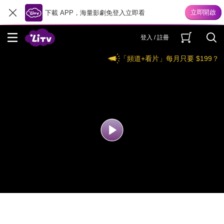
下載 APP，海量影劇免登入立即看
登入 / 註冊
「頻道+看片」每月只要 $199？