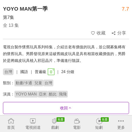
YOYO MAN第一季
7.7
第7集
全 13 集
收藏
分享
電視台製作懷舊玩具系列特集，介紹古老有價值的玩具，並公開募集稀有
的懷舊玩具。男爵發現原來這破舊鐵皮玩具是具有相當收藏價值的，男爵
於是將鐵皮玩具植入邪惡晶片，準備進行陰謀。
台灣
國語
普遍級
24 分鐘
類別：
動畫/卡通
兒童
台灣
演員：
YOYO MAN
亞米
酷比
飛飛
收回
劇集列表
正序
首頁
電視頻道
戲劇
電影
短劇
更多