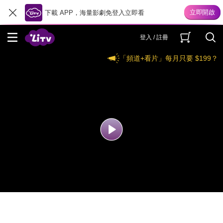
下載 APP，海量影劇免登入立即看
登入 / 註冊
「頻道+看片」每月只要 $199？