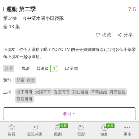
i 運動 第二季
7.5
第14集 台中清水國小田徑隊
全 18 集
收藏
分享
小朋友，你今天運動了嗎？YOYO TV 的哥哥姐姐將前進到台灣各個小學帶
領小朋友一起做運動。
台灣
國語
普遍級
12 分鐘
類別：
兒童
娛樂
主持：
柳丁哥哥
太陽哥哥
香蕉哥哥
彩虹姐姐
草莓姐姐
月亮姐姐
西瓜哥哥
收回
劇集列表
反序
首頁
電視頻道
戲劇
電影
短劇
更多