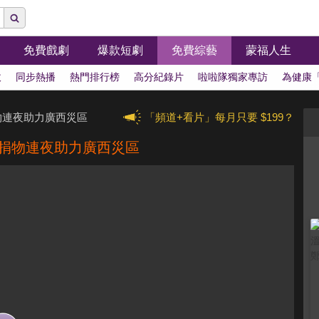
免費戲劇
爆款短劇
免費綜藝
蒙福人生
拔
同步熱播
熱門排行榜
高分紀錄片
啦啦隊獨家專訪
為健康
物連夜助力廣西災區
「頻道+看片」每月只要 $199？
款捐物連夜助力廣西災區