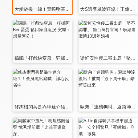
大愛馳援一線！黃曉明基金會攜12位藝人捐款捐物連夜助力廣西災區
大S遺產風波狂燒！王偉忠嚴肅發聲 聊吳宗憲離婚 認：不是哥們
孫鵬「打戲快窒息」狂抓阿Ben蛋蛋 鬆口家庭近況 突喊：想當阿公！
梁軒安性侵二審出庭「堅不認罪」 砸百萬打官司！盼給蕭淑慎10週年婚禮
修杰楷閃兵是靠坤達介紹？！全身黑出庭喊：誠心反省中
歐弟「連續狗叫」避談坤達復出！被問「簽下周子瑜」錯愕笑出來