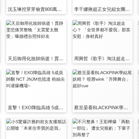
沈玉琳控芽芽偷賣800萬愛車！ 遭砍價搬「哀兵戰術」女兒一起演
李千娜揪超正女兒組女團！聯手VERA辣跳〈TNT〉〈心花開〉
天后御用化妝師病逝！賈靜雯悲痛哭整晚「太震驚太難受」曝婚禮合照悼好友
周興哲《歌手》淘汰超走心？ 「全世界都不愛我」那英安慰：身材真好
直擊！EXO降臨高雄 5成員帥翻 NCT JNJM也抵達 粉絲尖叫灌爆機場~
蔡亘晏看BLACKPINK學結尾妖精？ 咬唇wink「升降舞台」超好cue