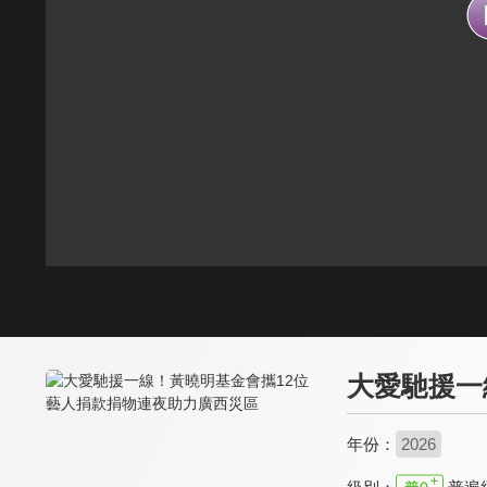
大愛馳援一
年份：
2026