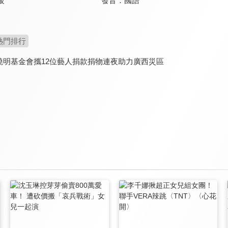
發音：
國語
級
熱門排行
曉明基金會攜12位藝人捐款捐物連夜助力廣西災區