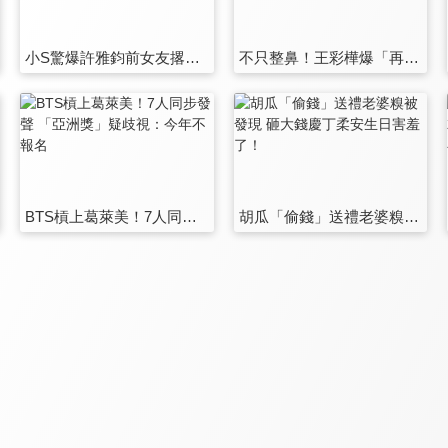
小S驚爆許雅鈞前女友撂狠話 公開嗆「本來住帝寶的是我」
不只整鼻！王彩樺爆「再動一部位」 遭女兒狠虧：下輩子別再整了
BTS槓上葛萊美！7人同步發聲 「亞洲獎」疑歧視：今年不報名
胡瓜「偷錢」送禮老婆糗被發現 砸大錢慶丁柔安生日害羞了！