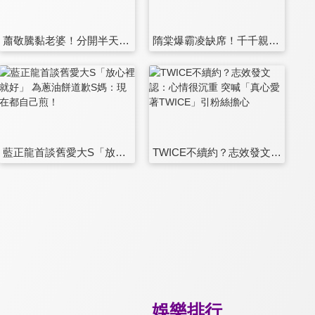
蕭敬騰黏老婆！分開半天喊：太久 Summer訊息「沒秒回」認了會緊張
隋棠爆霸凌缺席！千千親吐「沒有委屈」藍正龍心疼團隊：不該受這種鳥氣！
藍正龍首談舊愛大S「放心裡就好」 為蔥油餅道歉S媽：現在都自己煎！
TWICE不續約？志效發文認：心情很沉重 突喊「真心愛著TWICE」引粉絲擔心
娛樂排行