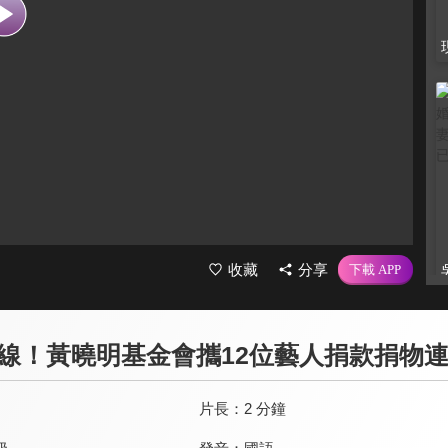
收藏
分享
線！黃曉明基金會攜12位藝人捐款捐物
片長：
2 分鐘