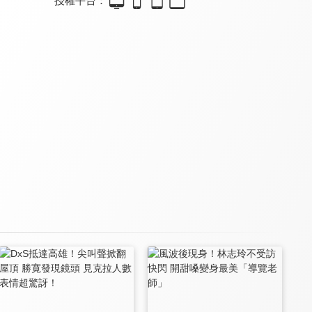
授權平台：
王家衛電影御用攝影師何寶榮離世 定格經典港風光影
葉祖新疑似開啟新戀情 與神秘美女親密同行一同回家
孫藝珍曬度假全家福氛圍感拉滿 玄彬抱娃盡顯溫柔 夫妻體態差異引熱議
8.0
8.0
8.6
輿論風波引身心俱疲 韓紅含淚致歉擬退出公益 眾名人發聲挽留
楊天真曝光經紀行業黑幕：千萬商務合約遭暗箱克扣，雙重牟利亂象頻發
何猷君補辦婚禮晚宴溫馨出圈 雙方父母罕見同框谷愛凌送贊
8.0
8.0
8.2