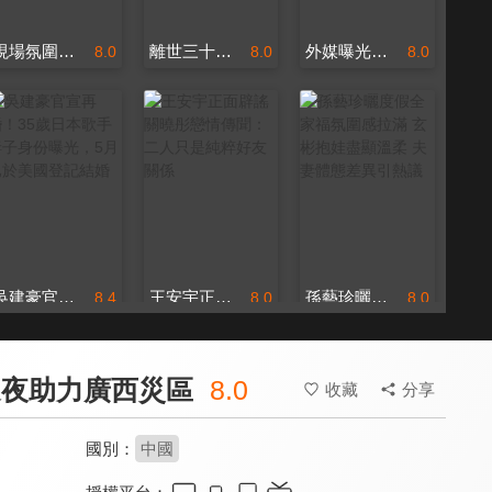
現場氛圍熱烈氣溫爆表 周深自嘲被鄭州熱回“單眼皮”
離世三十三載初心未改 歌迷與Beyond成員集體悼念黃家駒
外媒曝光霉霉婚禮暖心花絮 新郎深情落淚遠超新娘
8.0
8.0
8.0
吳建豪官宣再婚！35歲日本歌手妻子身份曝光，5月已於美國登記結婚
王安宇正面辟謠關曉彤戀情傳聞：二人只是純粹好友關係
孫藝珍曬度假全家福氛圍感拉滿 玄彬抱娃盡顯溫柔 夫妻體態差異引熱議
8.4
8.0
8.0
連夜助力廣西災區
8.0
收藏
分享
國別：
中國