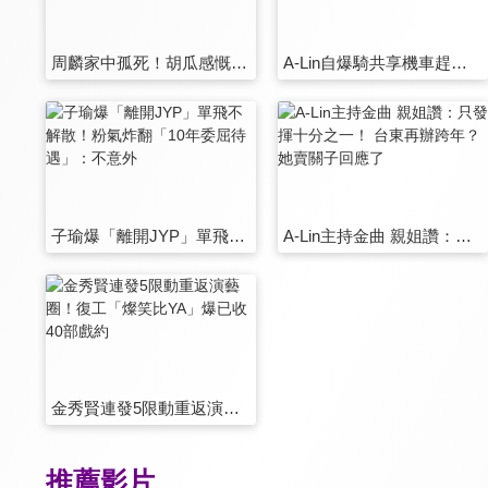
周麟家中孤死！胡瓜感慨發聲 憶秀場前輩「比菲哥還資深」
A-Lin自爆騎共享機車趕通告！安全帽驚見「死蟑螂」崩潰：很臭
子瑜爆「離開JYP」單飛不解散！粉氣炸翻「10年委屈待遇」：不意外
A-Lin主持金曲 親姐讚：只發揮十分之一！ 台東再辦跨年？她賣關子回應了
金秀賢連發5限動重返演藝圈！復工「燦笑比YA」爆已收40部戲約
推薦影片