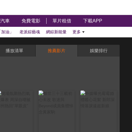
汽車
免費電影
單片租借
下載APP
「加油」
老派綜藝魂
網綜新能量
更多
播放清單
推薦影片
娛樂排行