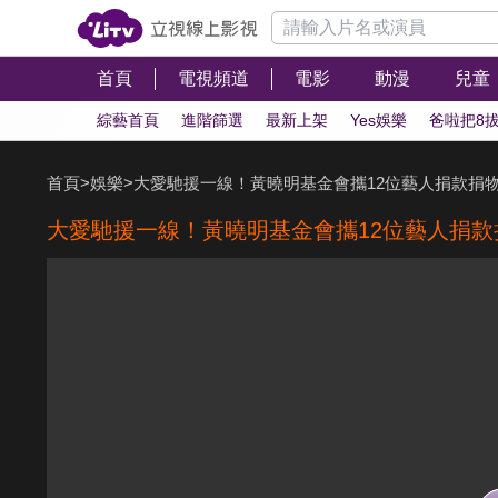
首頁
電視頻道
電影
動漫
兒童
綜藝首頁
進階篩選
最新上架
Yes娛樂
爸啦把8
首頁
>
娛樂
>
大愛馳援一線！黃曉明基金會攜12位藝人捐款捐
大愛馳援一線！黃曉明基金會攜12位藝人捐