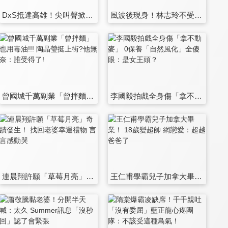
DxS抵達高雄！尖叫聲掀翻屋頂 勝寛發現鏡頭 見克拉人數表情超驚訝！
風波後現身！林志玲不受訪快閃 開甜嗓變身最美「導覽老師」
曾國城千萬副業「曾拌麵」也用毒油!!! 陶晶瑩挺上街?他無奈：誰受得了!
李國毅拍戲全身傷「拿不動麥」 0保養「自然風化」全傻眼：是女王頭？
連晨翔許願「草莓月亮」奇蹟發生！ 找回老婆幸運禮物 言言感動哭
王仁甫學霸兒子加拿大畢業！ 18歲變超帥 網戀愛：超越爸爸了