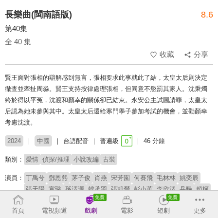
長樂曲(閩南語版)
8.6
第40集
全 40 集
收藏
分享
賢王面對張相的辯解感到無言，張相要求此事就此了結，太皇太后則決定
徹查並牽扯周淼。賢王支持按律處理張相，但同意不懲罰其家人。沈秉燭
終於得以平冤，沈渡和顏幸的關係卻已結束。永安公主試圖請罪，太皇太
后認為她未參與其中。太皇太后還給寒門學子參加考試的機會，並勸顏幸
考慮沈渡。
2024
中國
台語配音
普遍級
46 分鐘
類別：
愛情
偵探/推理
小說改編
古裝
演員：
丁禹兮
鄧恩熙
茅子俊
肖燕
宋芳園
何賽飛
毛林林
姚奕辰
張天陽
宣璐
孫澤源
韓承羽
張凱瑩
彭小苒
李欣澤
岳暘
趙柯
潘玥同
首頁
電視頻道
戲劇
電影
短劇
更多