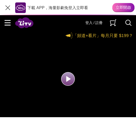
下載 APP，海量影劇免登入立即看
登入 / 註冊
「頻道+看片」每月只要 $199？