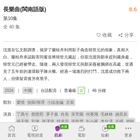
長樂曲(閩南語版)
8.6
第10集
全 40 集
收藏
分享
沈渡在弘文館調查，揭穿了蘭桂舟利用影子偽造韓世元的假象，真相大
白。蘭桂舟承認殺害同窗並將韓世元藏起，但當沈渡與顏幸趕到藏身處，
韓世元已經被帶走。隨後，兩人發現韓世元與顏采薇被捆綁在高處，並遇
見了五年前的連環殺手陳火蛾。經過一場激烈的打鬥，沈渡成功救下兩
人，但懷疑背後另有黑手。
2024
中國
台語配音
普遍級
46 分鐘
類別：
愛情
偵探/推理
小說改編
古裝
演員：
丁禹兮
鄧恩熙
茅子俊
肖燕
宋芳園
何賽飛
毛林林
姚奕辰
張天陽
宣璐
孫澤源
韓承羽
張凱瑩
彭小苒
李欣澤
岳暘
趙柯
潘玥同
首頁
電視頻道
戲劇
電影
短劇
更多