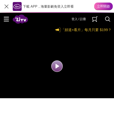
下載 APP，海量影劇免登入立即看
登入 / 註冊
「頻道+看片」每月只要 $199？