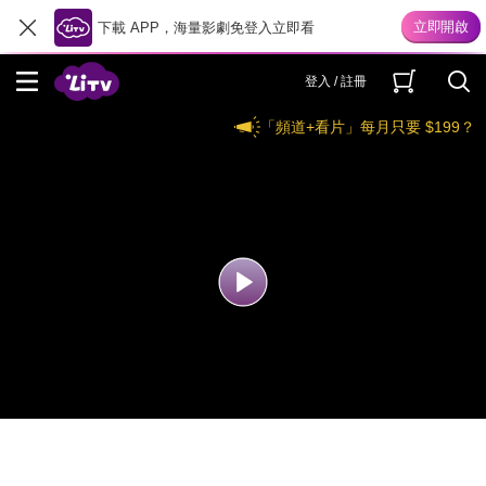
下載 APP，海量影劇免登入立即看
登入 / 註冊
「頻道+看片」每月只要 $199？