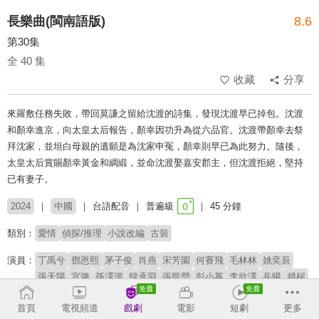
長樂曲(閩南語版)
8.6
第30集
全 40 集
收藏
分享
來羅敷任務失敗，帶回莫謙之留給沈渡的詩集，發現沈渡早已掉包。沈渡
和顏幸進京，向太皇太后報告，顏幸因功升為從六品官。沈渡帶顏幸去祭
拜沈家，並坦白母親的遺願是為沈家申冤，顏幸則早已為此努力。隨後，
太皇太后賞賜顏幸黃金和綢緞，並命沈渡娶嘉安郡主，但沈渡拒絕，堅持
已有妻子。
2024
中國
台語配音
普遍級
45 分鐘
類別：
愛情
偵探/推理
小說改編
古裝
演員：
丁禹兮
鄧恩熙
茅子俊
肖燕
宋芳園
何賽飛
毛林林
姚奕辰
張天陽
宣璐
孫澤源
韓承羽
張凱瑩
彭小苒
李欣澤
岳暘
趙柯
潘玥同
首頁
電視頻道
戲劇
電影
短劇
更多