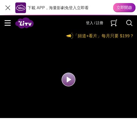
下載 APP，海量影劇免登入立即看
登入 / 註冊
「頻道+看片」每月只要 $199？