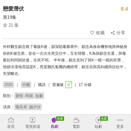
戀愛潛伏
8.4
第19集
全 21 集
收藏
分享
外科醫生顧念救了毒販K後，卻深陷毒梟窩中。顧念為保命機智地與神秘身
份的K做交易，並在一次次生死交往中，互生情愫，K為保顧念生還，與毒
梟彭利同歸於盡，生死不明。 半年後，顧念見到了與K一模一樣的宋潛，
他卻冷漠地否認是K，而是魏氏集團的總經理，顧念在與其糾纏與拉扯中，
失望離去。
2025
中國
國語
普遍級
17 分鐘
類別：
愛情
時裝
短劇
演員：
陽兵卓
趙夕汐
導演：
雨宸
首頁
電視頻道
戲劇
電影
短劇
更多
# 槍戰
# 短劇推薦
# 熱門短劇
# 免費短劇