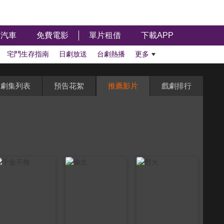
汽車
免費電影
單片租借
下載APP
宅鬥生存指南
日劇放送
台劇熱播
更多
劇集列表
預告花絮
推薦影片
戲劇排行