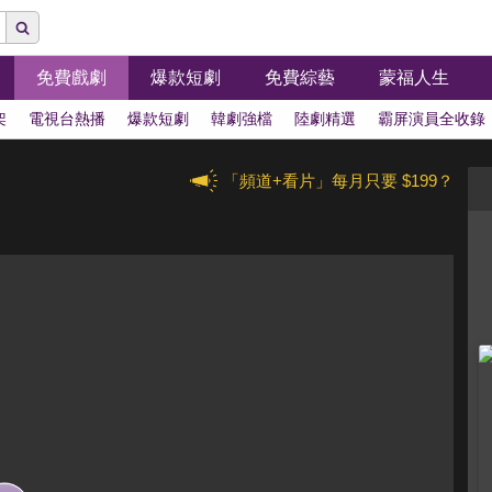
免費戲劇
爆款短劇
免費綜藝
蒙福人生
架
電視台熱播
爆款短劇
韓劇強檔
陸劇精選
霸屏演員全收錄
「頻道+看片」每月只要 $199？