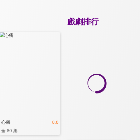
戲劇排行
心癢
8.0
全 80 集