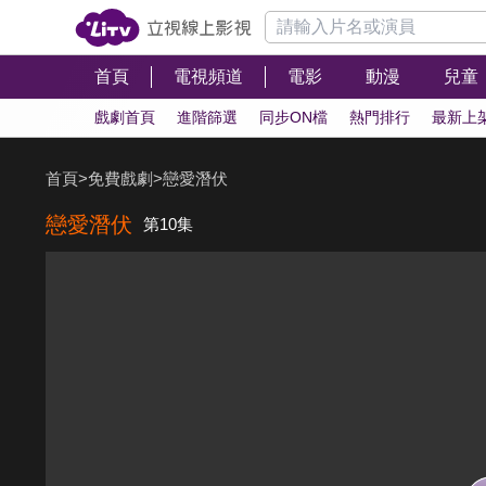
首頁
電視頻道
電影
動漫
兒童
戲劇首頁
進階篩選
同步ON檔
熱門排行
最新上
首頁
>
免費戲劇
>
戀愛潛伏
戀愛潛伏
第10集