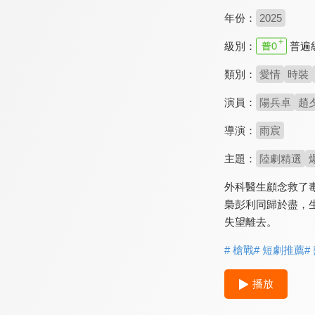
年份：
2025
級別：
普遍
類別：
愛情
時裝
演員：
陽兵卓
趙
導演：
雨宸
主題：
陸劇精選
外科醫生顧念救了
梟彭利同歸於盡，
失望離去。
# 槍戰
# 短劇推薦
#
播放