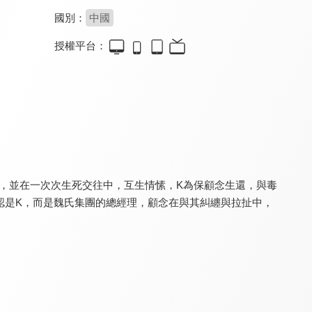
國別：
中國
授權平台：
我的主夫男友
報告！顧同學不談戀愛
逆轉吧！大小姐
8.4
8.2
8.0
全 24 集
全 18 集
全 14 集
，並在一次次生死交往中，互生情愫，K為保顧念生還，與毒
認是K，而是魏氏集團的總經理，顧念在與其糾纏與拉扯中，
宋少夫人的破壞日常
吻三次
勾心
8.2
8.2
8.4
全 22 集
全 13 集
全 24 集