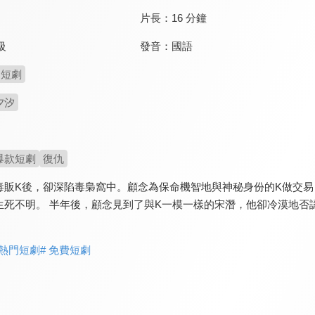
片長：
16 分鐘
發音：
國語
級
短劇
夕汐
爆款短劇
復仇
毒販K後，卻深陷毒梟窩中。顧念為保命機智地與神秘身份的K做交易
生死不明。 半年後，顧念見到了與K一模一樣的宋潛，他卻冷漠地否
 熱門短劇
# 免費短劇