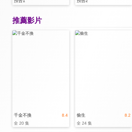
預告1
預告2
推薦影片
千金不換
偷生
8.4
8.2
全 20 集
全 24 集