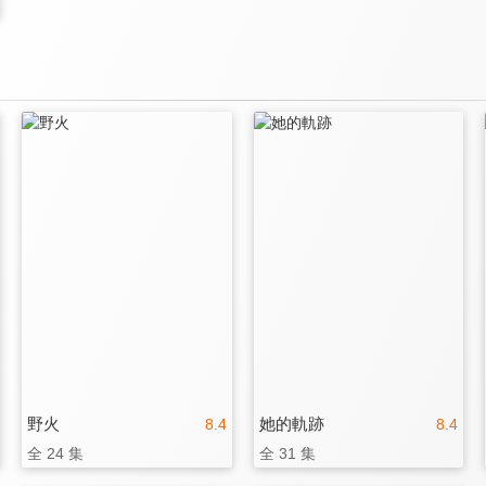
野火
她的軌跡
8.4
8.4
全 24 集
全 31 集