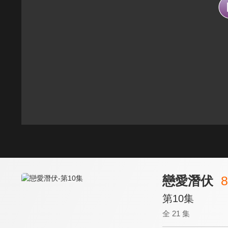
戀愛潛伏
8
第10集
全 21 集