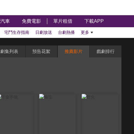
汽車
免費電影
單片租借
下載APP
宅鬥生存指南
日劇放送
台劇熱播
更多
劇集列表
預告花絮
推薦影片
戲劇排行