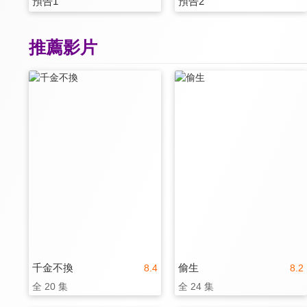
預告1
預告2
推薦影片
千金不換
偷生
8.4
8.2
全 20 集
全 24 集