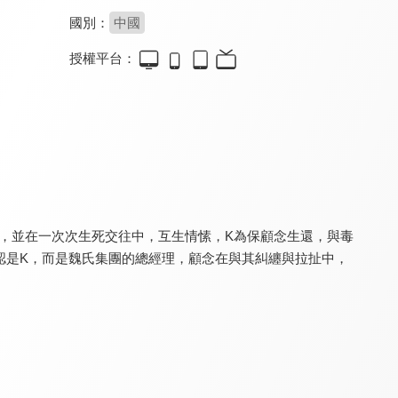
國別：
中國
授權平台：
我的主夫男友
報告！顧同學不談戀愛
逆轉吧！大小姐
8.4
8.2
8.0
全 24 集
全 18 集
全 14 集
，並在一次次生死交往中，互生情愫，K為保顧念生還，與毒
認是K，而是魏氏集團的總經理，顧念在與其糾纏與拉扯中，
宋少夫人的破壞日常
吻三次
勾心
8.2
8.2
8.4
全 22 集
全 13 集
全 24 集