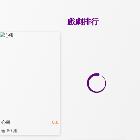
戲劇排行
心癢
8.0
全 80 集