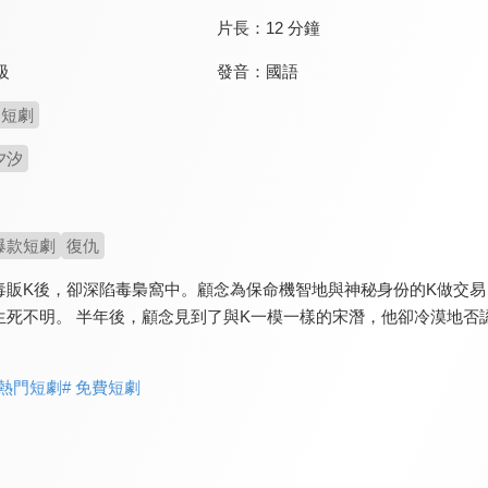
片長：
12 分鐘
發音：
國語
級
短劇
夕汐
爆款短劇
復仇
毒販K後，卻深陷毒梟窩中。顧念為保命機智地與神秘身份的K做交易
生死不明。 半年後，顧念見到了與K一模一樣的宋潛，他卻冷漠地否
 熱門短劇
# 免費短劇