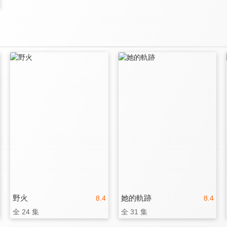
野火
她的軌跡
8.4
8.4
全 24 集
全 31 集