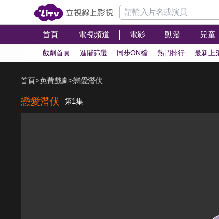
首頁
電視頻道
電影
動漫
兒童
戲劇首頁
進階篩選
同步ON檔
熱門排行
最新上
首頁
>
免費戲劇
>
戀愛潛伏
戀愛潛伏
第1集