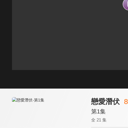
戀愛潛伏
8
第1集
全 21 集