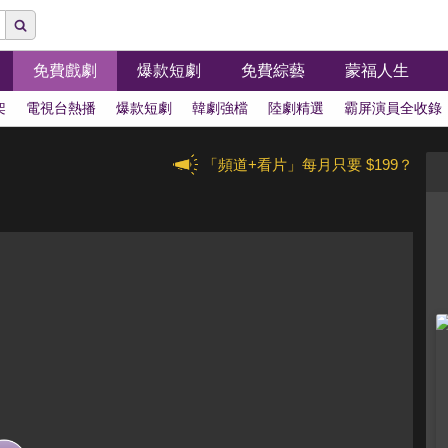
免費戲劇
爆款短劇
免費綜藝
蒙福人生
架
電視台熱播
爆款短劇
韓劇強檔
陸劇精選
霸屏演員全收錄
「頻道+看片」每月只要 $199？