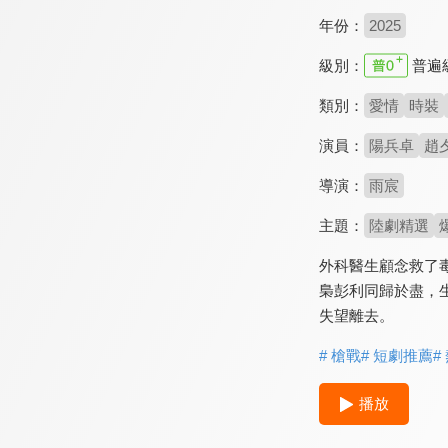
年份：
2025
級別：
普遍
類別：
愛情
時裝
演員：
陽兵卓
趙
導演：
雨宸
主題：
陸劇精選
外科醫生顧念救了
梟彭利同歸於盡，
失望離去。
# 槍戰
# 短劇推薦
#
播放