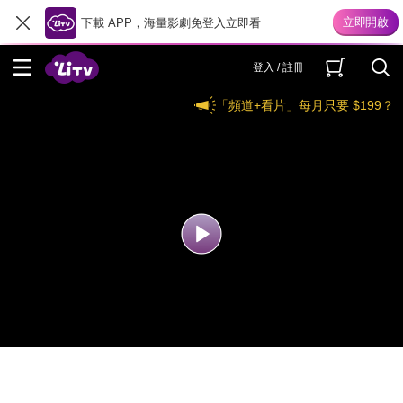
下載 APP，海量影劇免登入立即看
登入 / 註冊
「頻道+看片」每月只要 $199？