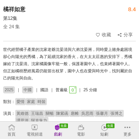
橘祥如意
8.4
第12集
全 24 集
收藏
分享
世代經營橘子產業的沈家老爺沈晏清與六弟沈晏洲，同時愛上雖身處困境
卻心向陽光的秀橘，為了延續沈家的香火，在大太太莊惠的安排下，秀橘
嫁給了沈晏清。沈家橘園像牢籠一般，保護著園中人，也束縛著園中人。
但正如橘樹歷經風霜仍能冒出枝芽，園中人也在愛與時光中，找到屬於自
己的陽光與自由。
2025
中國
國語
普遍級
25 分鐘
類別：
愛情
家庭
時裝
演員：
黃維德
王瑞昌
關暢
陳紫函
扈帷
吳思雨
張馨月
張博之
譚思源
阿克朱力
導演：
何佳男
首頁
電視頻道
戲劇
電影
短劇
更多