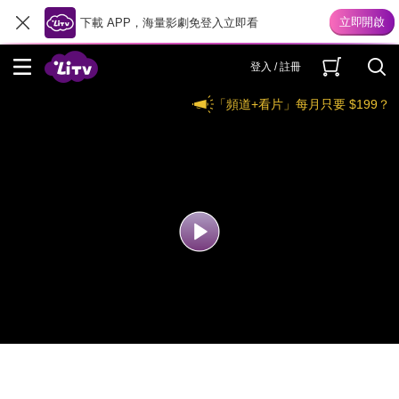
下載 APP，海量影劇免登入立即看
登入 / 註冊
「頻道+看片」每月只要 $199？