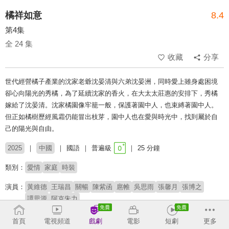
橘祥如意
8.4
第4集
全 24 集
收藏
分享
世代經營橘子產業的沈家老爺沈晏清與六弟沈晏洲，同時愛上雖身處困境
卻心向陽光的秀橘，為了延續沈家的香火，在大太太莊惠的安排下，秀橘
嫁給了沈晏清。沈家橘園像牢籠一般，保護著園中人，也束縛著園中人。
但正如橘樹歷經風霜仍能冒出枝芽，園中人也在愛與時光中，找到屬於自
己的陽光與自由。
2025
中國
國語
普遍級
25 分鐘
類別：
愛情
家庭
時裝
演員：
黃維德
王瑞昌
關暢
陳紫函
扈帷
吳思雨
張馨月
張博之
譚思源
阿克朱力
導演：
何佳男
首頁
電視頻道
戲劇
電影
短劇
更多