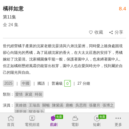
橘祥如意
8.4
第11集
全 24 集
收藏
分享
世代經營橘子產業的沈家老爺沈晏清與六弟沈晏洲，同時愛上雖身處困境
卻心向陽光的秀橘，為了延續沈家的香火，在大太太莊惠的安排下，秀橘
嫁給了沈晏清。沈家橘園像牢籠一般，保護著園中人，也束縛著園中人。
但正如橘樹歷經風霜仍能冒出枝芽，園中人也在愛與時光中，找到屬於自
己的陽光與自由。
2025
中國
國語
普遍級
27 分鐘
類別：
愛情
家庭
時裝
演員：
黃維德
王瑞昌
關暢
陳紫函
扈帷
吳思雨
張馨月
張博之
譚思源
阿克朱力
導演：
何佳男
首頁
電視頻道
戲劇
電影
短劇
更多