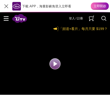
下載 APP，海量影劇免登入立即看
登入 / 註冊
「頻道+看片」每月只要 $199？