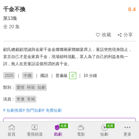
千金不換
8.4
第13集
全 20 集
收藏
分享
顧氏總裁顧澄誠與金家千金金燦燦兩家聯姻宴席上，童話突然現身阻止，
直言自己才是金家真千金，現場頓時混亂，眾人為了自己的利益各執一
詞，無人在意童話這個所謂的真千金。
2025
中國
國語
普遍級
10 分鐘
類別：
愛情
時裝
短劇
演員：
李澳
常斌
# 短劇推薦
# 熱門短劇
# 免費短劇
收回
首頁
電視頻道
戲劇
電影
短劇
更多