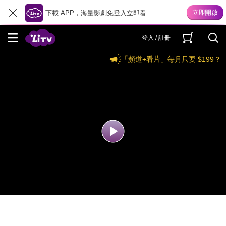
下載 APP，海量影劇免登入立即看
登入 / 註冊
「頻道+看片」每月只要 $199？