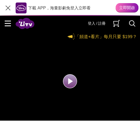
下載 APP，海量影劇免登入立即看
登入 / 註冊
「頻道+看片」每月只要 $199？