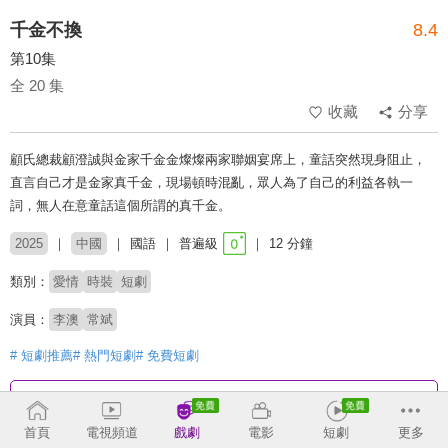
千金不換
8.4
第10集
全 20 集
收藏
分享
顧氏總裁顧澄誠與金家千金金燦燦兩家聯姻宴席上，童話突然現身阻止，
直言自己才是金家真千金，現場頓時混亂，眾人為了自己的利益各執一
詞，無人在意童話這個所謂的真千金。
2025
中國
國語
普遍級
12 分鐘
類別：
愛情
時裝
短劇
演員：
李澳
常斌
# 短劇推薦
# 熱門短劇
# 免費短劇
收回
首頁
電視頻道
戲劇
電影
短劇
更多