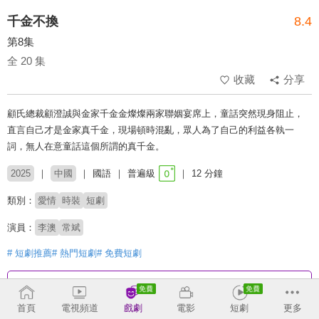
千金不換
8.4
第8集
全 20 集
收藏
分享
顧氏總裁顧澄誠與金家千金金燦燦兩家聯姻宴席上，童話突然現身阻止，
直言自己才是金家真千金，現場頓時混亂，眾人為了自己的利益各執一
詞，無人在意童話這個所謂的真千金。
2025
中國
國語
普遍級
12 分鐘
類別：
愛情
時裝
短劇
演員：
李澳
常斌
# 短劇推薦
# 熱門短劇
# 免費短劇
收回
首頁
電視頻道
戲劇
電影
短劇
更多