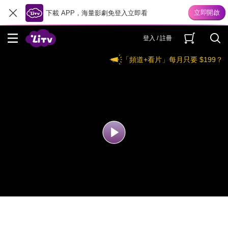
下載 APP，海量影劇免登入立即看
登入 / 註冊
「頻道+看片」每月只要 $199？