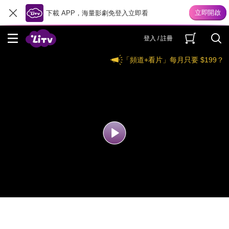
下載 APP，海量影劇免登入立即看
登入 / 註冊
「頻道+看片」每月只要 $199？