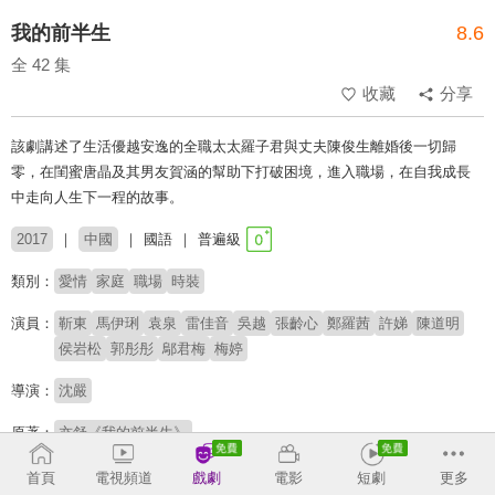
我的前半生
8.6
全 42 集
收藏
分享
該劇講述了生活優越安逸的全職太太羅子君與丈夫陳俊生離婚後一切歸
零，在閨蜜唐晶及其男友賀涵的幫助下打破困境，進入職場，在自我成長
中走向人生下一程的故事。
2017
中國
國語
普遍級
類別：
愛情
家庭
職場
時裝
演員：
靳東
馬伊琍
袁泉
雷佳音
吳越
張齡心
鄭羅茜
許娣
陳道明
侯岩松
郭彤彤
鄔君梅
梅婷
導演：
沈嚴
原著：
亦舒《我的前半生》
首頁
電視頻道
戲劇
電影
短劇
更多
收回