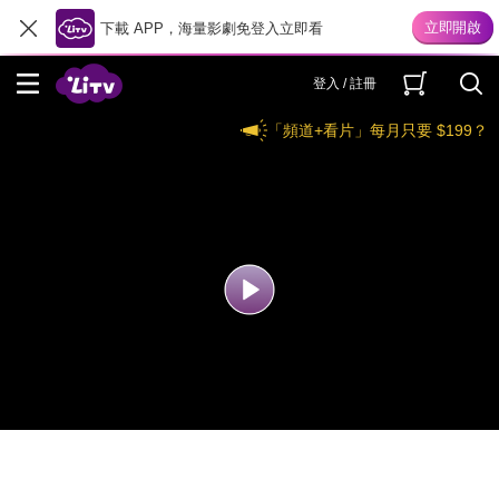
下載 APP，海量影劇免登入立即看
登入 / 註冊
「頻道+看片」每月只要 $199？