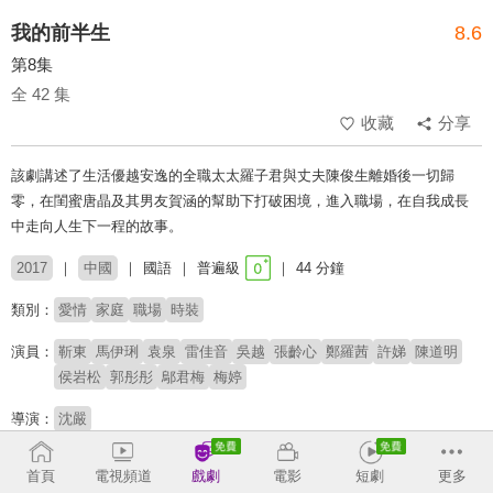
我的前半生
8.6
第8集
全 42 集
收藏
分享
該劇講述了生活優越安逸的全職太太羅子君與丈夫陳俊生離婚後一切歸
零，在閨蜜唐晶及其男友賀涵的幫助下打破困境，進入職場，在自我成長
中走向人生下一程的故事。
2017
中國
國語
普遍級
44 分鐘
類別：
愛情
家庭
職場
時裝
演員：
靳東
馬伊琍
袁泉
雷佳音
吳越
張齡心
鄭羅茜
許娣
陳道明
侯岩松
郭彤彤
鄔君梅
梅婷
導演：
沈嚴
原著：
亦舒《我的前半生》
首頁
電視頻道
戲劇
電影
短劇
更多