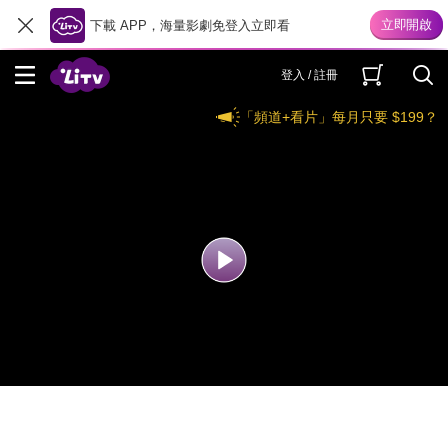
下載 APP，海量影劇免登入立即看
登入 / 註冊
「頻道+看片」每月只要 $199？