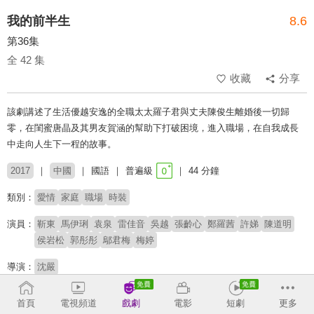
我的前半生
8.6
第36集
全 42 集
收藏
分享
該劇講述了生活優越安逸的全職太太羅子君與丈夫陳俊生離婚後一切歸
零，在閨蜜唐晶及其男友賀涵的幫助下打破困境，進入職場，在自我成長
中走向人生下一程的故事。
2017
中國
國語
普遍級
44 分鐘
類別：
愛情
家庭
職場
時裝
演員：
靳東
馬伊琍
袁泉
雷佳音
吳越
張齡心
鄭羅茜
許娣
陳道明
侯岩松
郭彤彤
鄔君梅
梅婷
導演：
沈嚴
原著：
亦舒《我的前半生》
首頁
電視頻道
戲劇
電影
短劇
更多