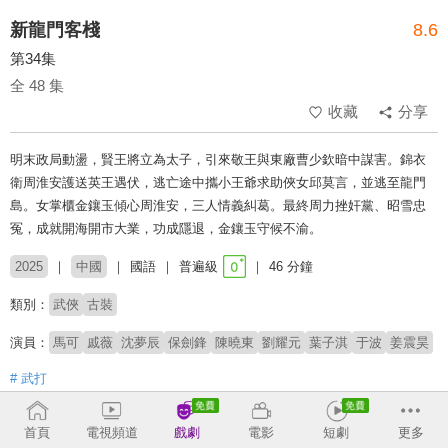
新龍門客棧
8.6
第34集
全 48 集
收藏
分享
明末政局動盪，賢王將立為太子，引來敬王與東廠曹少欽暗中謀害。錦衣
衛周淮安護送英王遇伏，逃亡途中攜小王爺求助俠女邱莫言，並逃至龍門
島。女掌櫃金鑲玉傾心周淮安，三人情義糾葛。最終周力挫奸黨、昭雪忠
冤，成就開海開市大業，功成隱退，金鑲玉守候不渝。
2025
中國
國語
普遍級
46 分鐘
類別：
武俠
古裝
演員：
馬可
戚薇
沈夢辰
保劍鋒
陳曉東
劉耀元
葉子淇
于波
姜震昊
# 武打
收回
首頁
電視頻道
戲劇
電影
短劇
更多