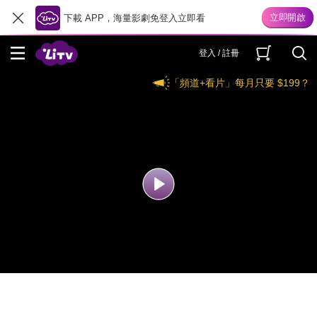
下載 APP，海量影劇免登入立即看
登入 / 註冊
「頻道+看片」每月只要 $199？