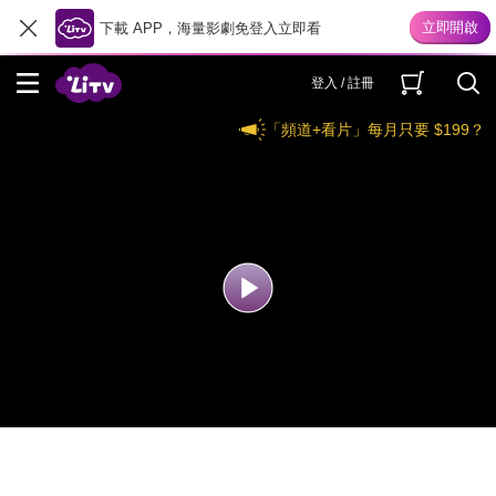
下載 APP，海量影劇免登入立即看
登入 / 註冊
「頻道+看片」每月只要 $199？