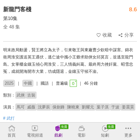
新龍門客棧
8.6
第10集
全 48 集
收藏
分享
明末政局動盪，賢王將立為太子，引來敬王與東廠曹少欽暗中謀害。錦衣
衛周淮安護送英王遇伏，逃亡途中攜小王爺求助俠女邱莫言，並逃至龍門
島。女掌櫃金鑲玉傾心周淮安，三人情義糾葛。最終周力挫奸黨、昭雪忠
冤，成就開海開市大業，功成隱退，金鑲玉守候不渝。
2025
中國
國語
普遍級
46 分鐘
類別：
武俠
古裝
演員：
馬可
戚薇
沈夢辰
保劍鋒
陳曉東
劉耀元
葉子淇
于波
姜震昊
# 武打
收回
首頁
電視頻道
戲劇
電影
短劇
更多