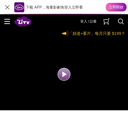
下載 APP，海量影劇免登入立即看
登入 / 註冊
「頻道+看片」每月只要 $199？