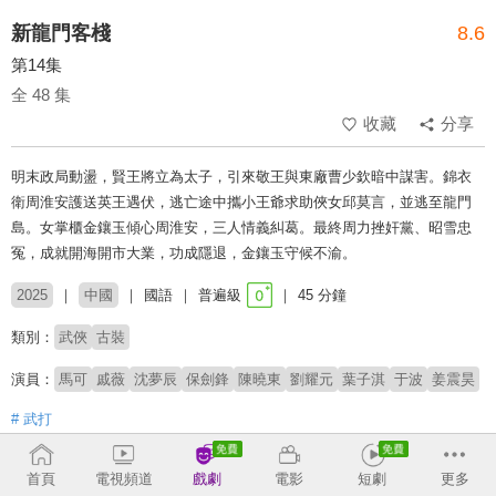
新龍門客棧
8.6
第14集
全 48 集
收藏
分享
明末政局動盪，賢王將立為太子，引來敬王與東廠曹少欽暗中謀害。錦衣
衛周淮安護送英王遇伏，逃亡途中攜小王爺求助俠女邱莫言，並逃至龍門
島。女掌櫃金鑲玉傾心周淮安，三人情義糾葛。最終周力挫奸黨、昭雪忠
冤，成就開海開市大業，功成隱退，金鑲玉守候不渝。
2025
中國
國語
普遍級
45 分鐘
類別：
武俠
古裝
演員：
馬可
戚薇
沈夢辰
保劍鋒
陳曉東
劉耀元
葉子淇
于波
姜震昊
# 武打
收回
首頁
電視頻道
戲劇
電影
短劇
更多