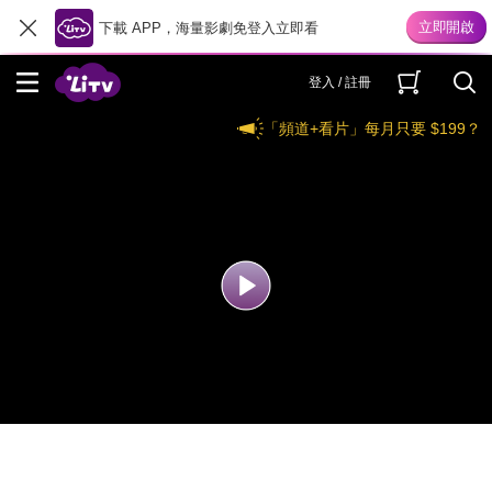
下載 APP，海量影劇免登入立即看
登入 / 註冊
「頻道+看片」每月只要 $199？