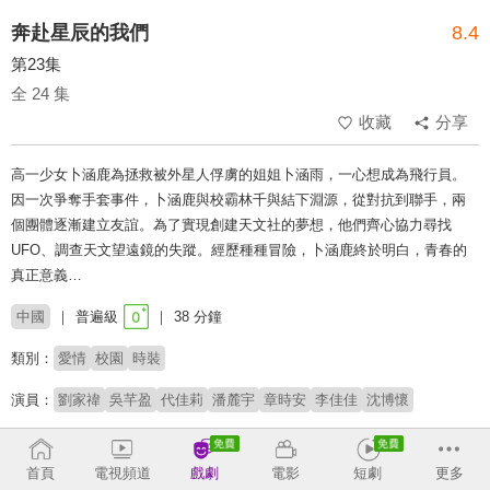
奔赴星辰的我們
8.4
第23集
全 24 集
收藏
分享
高一少女卜涵鹿為拯救被外星人俘虜的姐姐卜涵雨，一心想成為飛行員。
因一次爭奪手套事件，卜涵鹿與校霸林千與結下淵源，從對抗到聯手，兩
個團體逐漸建立友誼。為了實現創建天文社的夢想，他們齊心協力尋找
UFO、調查天文望遠鏡的失蹤。經歷種種冒險，卜涵鹿終於明白，青春的
真正意義…
中國
普遍級
38 分鐘
類別：
愛情
校園
時裝
演員：
劉家禕
吳芊盈
代佳莉
潘麓宇
章時安
李佳佳
沈博懷
收回
首頁
電視頻道
戲劇
電影
短劇
更多