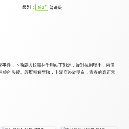
級別：
普遍級
報告！顧同學不談戀愛
世界上另一個你
我的同桌又上熱搜了
8.2
7.3
8.4
全 18 集
全 24 集
全 30 集
套事件，卜涵鹿與校霸林千與結下淵源，從對抗到聯手，兩個
望遠鏡的失蹤。經歷種種冒險，卜涵鹿終於明白，青春的真正意
白日夢我
燦如繁星
白日夢我(閩南語版)
8.0
9.6
6.0
全 31 集
全 32 集
全 30 集