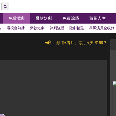
免費戲劇
爆款短劇
免費綜藝
蒙福人生
架
電視台熱播
爆款短劇
韓劇強檔
陸劇精選
霸屏演員全收錄
「頻道+看片」每月只要 $199？