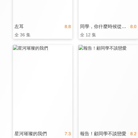
左耳
同學，你什麼時候從我家搬走？
8.8
8.0
全 36 集
全 12 集
星河璀璨的我們
報告！顧同學不談戀愛
7.3
8.2