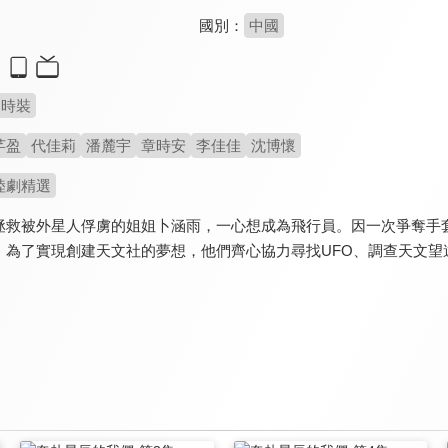
國別：
中國
時裝
芊盈
代佳莉
潘麓宇
章時安
李佳佳
沈博懷
陸劇精選
拯救被外星人俘虜的姐姐卜涵雨，一心想成為飛行員。因一次爭奪手
。為了實現創建天文社的夢想，他們齊心協力尋找UFO、調查天文