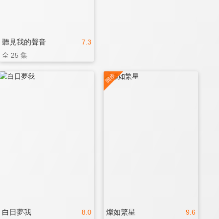
聽見我的聲音
7.3
全 25 集
白日夢我
燦如繁星
8.0
9.6