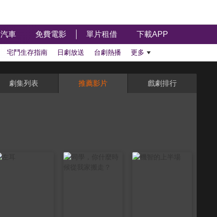
汽車
免費電影
單片租借
下載APP
宅鬥生存指南
日劇放送
台劇熱播
更多
劇集列表
推薦影片
戲劇排行