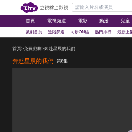
首頁
電視頻道
電影
動漫
兒童
戲劇首頁
進階篩選
同步ON檔
熱門排行
最新上
首頁
>
免費戲劇
>
奔赴星辰的我們
奔赴星辰的我們
第8集