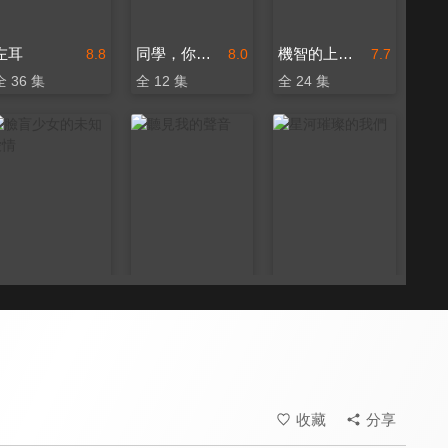
左耳
同學，你什麼時候從我家搬走？
機智的上半場
8.8
8.0
7.7
全 36 集
全 12 集
全 24 集
臉盲少女的未知愛情
聽見我的聲音
星河璀璨的我們
8.0
7.3
7.3
全 15 集
全 25 集
全 24 集
收藏
分享