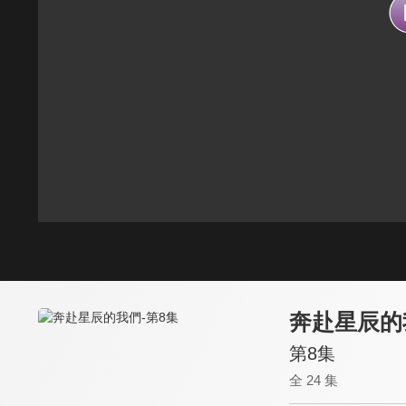
奔赴星辰的
第8集
全 24 集