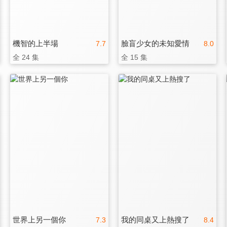
機智的上半場
臉盲少女的未知愛情
7.7
8.0
全 24 集
全 15 集
世界上另一個你
我的同桌又上熱搜了
7.3
8.4