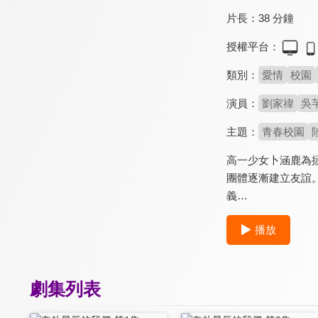
片長：
38 分鐘
授權平台：
類別：
愛情
校園
演員：
劉家禕
吳
主題：
青春校園
高一少女卜涵鹿為
團體逐漸建立友誼
義…
播放
劇集列表