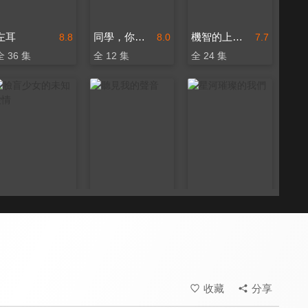
左耳
同學，你什麼時候從我家搬走？
機智的上半場
8.8
8.0
7.7
全 36 集
全 12 集
全 24 集
臉盲少女的未知愛情
聽見我的聲音
星河璀璨的我們
8.0
7.3
7.3
全 15 集
全 25 集
全 24 集
收藏
分享