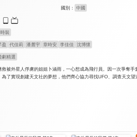
國別：
中國
時裝
芊盈
代佳莉
潘麓宇
章時安
李佳佳
沈博懷
陸劇精選
拯救被外星人俘虜的姐姐卜涵雨，一心想成為飛行員。因一次爭奪手
。為了實現創建天文社的夢想，他們齊心協力尋找UFO、調查天文