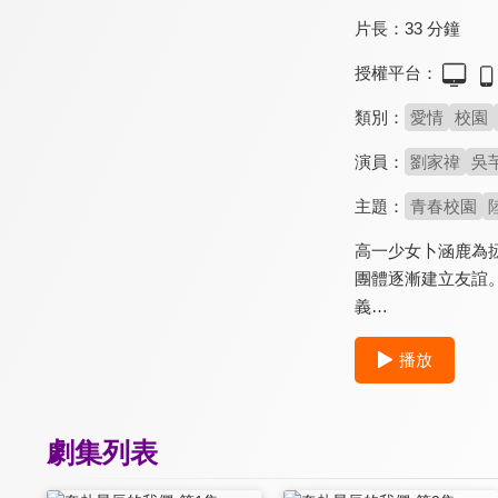
片長：
33 分鐘
授權平台：
類別：
愛情
校園
演員：
劉家禕
吳
主題：
青春校園
高一少女卜涵鹿為
團體逐漸建立友誼
義…
播放
劇集列表