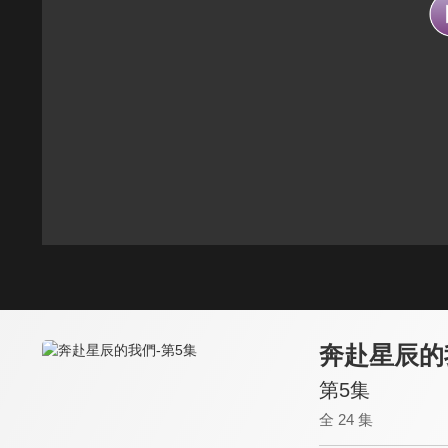
奔赴星辰的
第5集
全 24 集