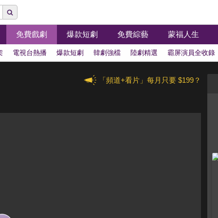
免費戲劇
爆款短劇
免費綜藝
蒙福人生
架
電視台熱播
爆款短劇
韓劇強檔
陸劇精選
霸屏演員全收錄
「頻道+看片」每月只要 $199？