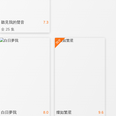
聽見我的聲音
7.3
全 25 集
白日夢我
燦如繁星
8.0
9.6