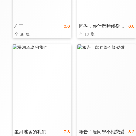
左耳
同學，你什麼時候從我家搬走？
8.8
8.0
全 36 集
全 12 集
星河璀璨的我們
報告！顧同學不談戀愛
7.3
8.2