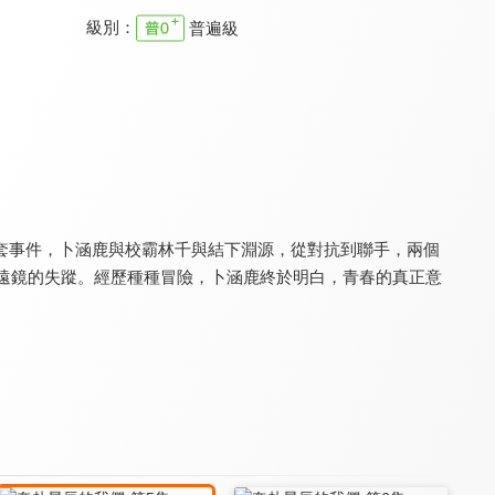
級別：
普遍級
報告！顧同學不談戀愛
世界上另一個你
我的同桌又上熱搜了
8.2
7.3
8.4
全 18 集
全 24 集
全 30 集
套事件，卜涵鹿與校霸林千與結下淵源，從對抗到聯手，兩個
望遠鏡的失蹤。經歷種種冒險，卜涵鹿終於明白，青春的真正意
白日夢我
燦如繁星
白日夢我(閩南語版)
8.0
9.6
6.0
全 31 集
全 32 集
全 30 集