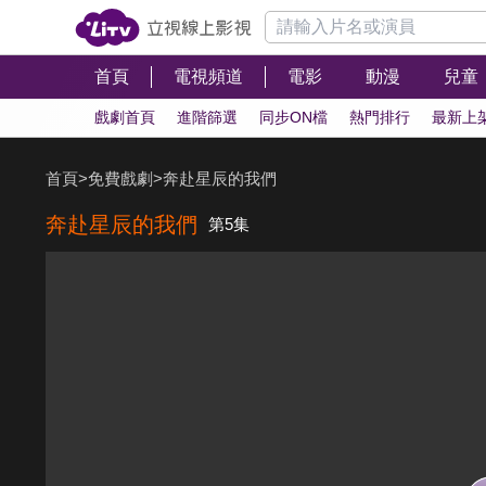
首頁
電視頻道
電影
動漫
兒童
戲劇首頁
進階篩選
同步ON檔
熱門排行
最新上
首頁
>
免費戲劇
>
奔赴星辰的我們
奔赴星辰的我們
第5集