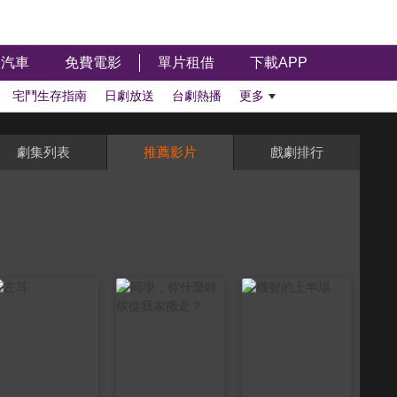
汽車
免費電影
單片租借
下載APP
宅鬥生存指南
日劇放送
台劇熱播
更多
劇集列表
推薦影片
戲劇排行