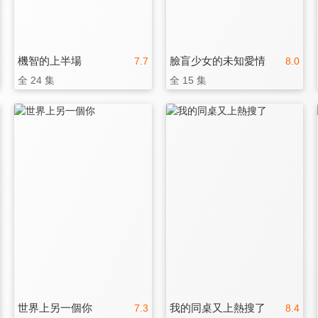
機智的上半場
臉盲少女的未知愛情
7.7
8.0
全 24 集
全 15 集
世界上另一個你
我的同桌又上熱搜了
7.3
8.4