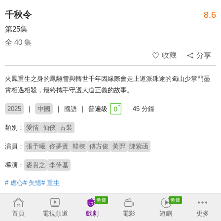
千秋令
8.6
第25集
全 40 集
收藏
分享
火鳳重生之身的鳳離雪與轉世千年因緣際會走上道派殊途的蜀山少掌門墨
霄相遇相殺，最終攜手守護大道正義的故事。
2025
中國
國語
普遍級
45 分鐘
類別：
愛情
仙俠
古裝
演員：
張予曦
佟夢實
韓棟
傅方俊
黃羿
陳紫函
導演：
麥貫之
李偉基
# 虐心
# 失憶
# 重生
收回
首頁
電視頻道
戲劇
電影
短劇
更多