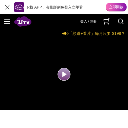
下載 APP，海量影劇免登入立即看
登入 / 註冊
「頻道+看片」每月只要 $199？