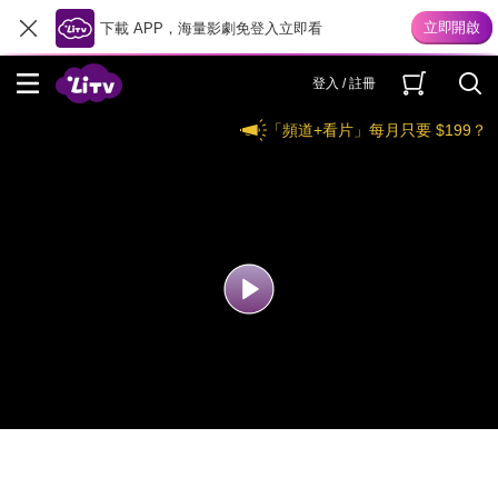
下載 APP，海量影劇免登入立即看
登入 / 註冊
「頻道+看片」每月只要 $199？