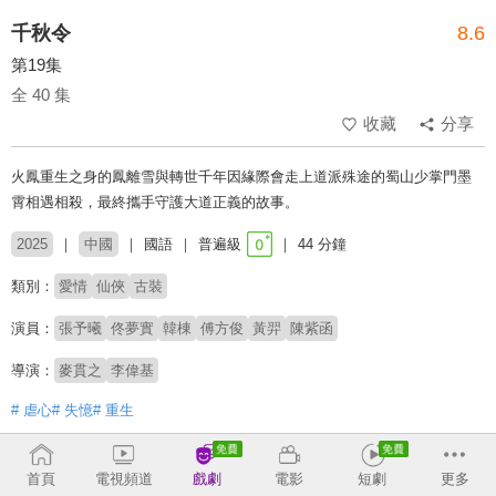
千秋令
8.6
第19集
全 40 集
收藏
分享
火鳳重生之身的鳳離雪與轉世千年因緣際會走上道派殊途的蜀山少掌門墨
霄相遇相殺，最終攜手守護大道正義的故事。
2025
中國
國語
普遍級
44 分鐘
類別：
愛情
仙俠
古裝
演員：
張予曦
佟夢實
韓棟
傅方俊
黃羿
陳紫函
導演：
麥貫之
李偉基
# 虐心
# 失憶
# 重生
收回
首頁
電視頻道
戲劇
電影
短劇
更多