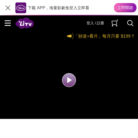
下載 APP，海量影劇免登入立即看
登入 / 註冊
「頻道+看片」每月只要 $199？