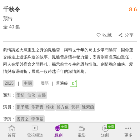
千秋令
8.6
預告
全 40 集
收藏
分享
劇情講述火鳳重生之身的鳳離雪，與轉世千年的蜀山少掌門墨霄，因命運
交織走上道派殊途的故事。​鳳離雪身懷神秘力量，墨霄則肩負蜀山重任，
兩人在愛與宿命之間掙扎，揭示前世今生的恩怨情仇。​劇情融合仙俠、愛
情與命運轉折，展現一段跨越千年的深情糾葛。
2025
中國
國語
普遍級
類別：
愛情
仙俠
古裝
演員：
張予曦
佟夢實
韓棟
傅方俊
黃羿
陳紫函
導演：
麥貫之
李偉基
# 虐心
# 失憶
# 重生
首頁
電視頻道
戲劇
電影
短劇
更多