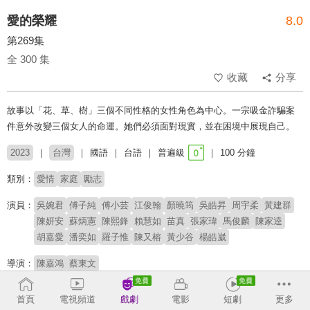
愛的榮耀
8.0
第269集
全 300 集
收藏
分享
故事以「花、草、樹」三個不同性格的女性角色為中心。一宗吸金詐騙案
件意外改變三個女人的命運。她們必須面對現實，並在困境中展現自己。
2023
台灣
國語
台語
普遍級
100 分鐘
類別：
愛情
家庭
勵志
演員：
吳婉君
傅子純
傅小芸
江俊翰
顏曉筠
吳皓昇
周宇柔
黃建群
陳妍安
蘇炳憲
陳熙鋒
賴慧如
苗真
張家瑋
馬俊麟
陳家逵
胡嘉愛
潘奕如
羅子惟
陳又榕
黃少谷
楊皓崴
導演：
陳嘉鴻
蔡東文
# 狗血
# 八點檔
首頁
電視頻道
戲劇
電影
短劇
更多