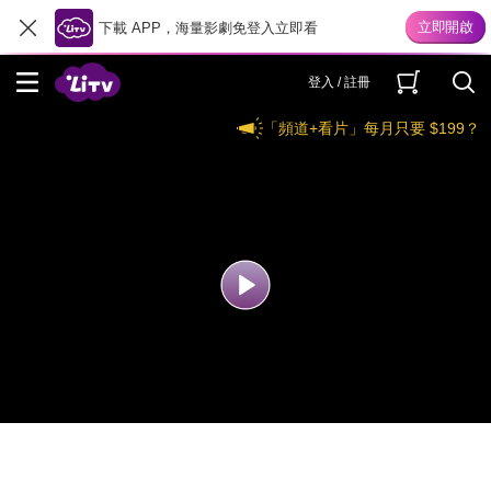
下載 APP，海量影劇免登入立即看
登入 / 註冊
「頻道+看片」每月只要 $199？