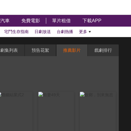
汽車
免費電影
單片租借
下載APP
宅鬥生存指南
日劇放送
台劇熱播
更多
劇集列表
預告花絮
推薦影片
戲劇排行