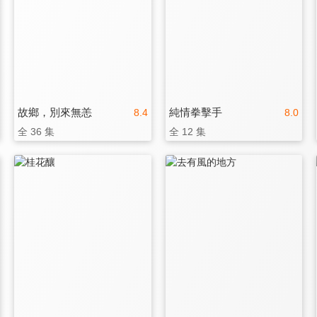
故鄉，別來無恙
純情拳擊手
8.4
8.0
全 36 集
全 12 集