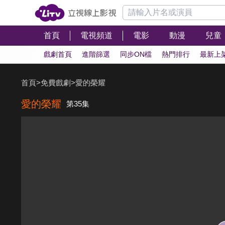
首頁
電視頻道
電影
動漫
兒童
戲劇首頁
進階篩選
同步ON檔
熱門排行
最新上
首頁
>
免費戲劇
>
愛的榮耀
愛的榮耀
第35集