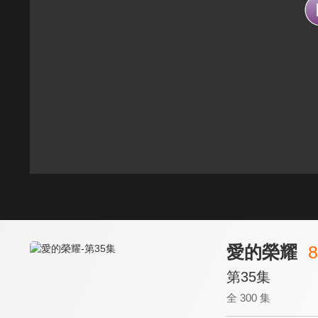
愛的榮耀
8
第35集
全 300 集