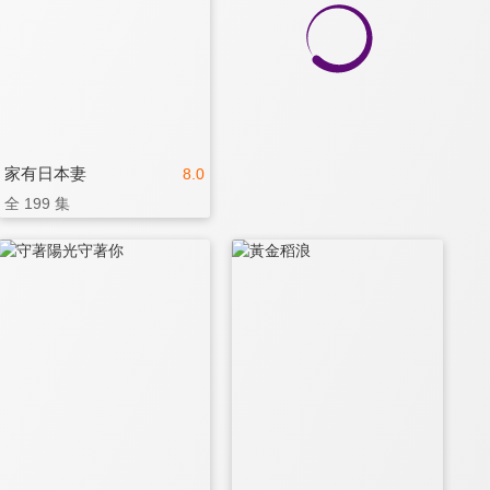
家有日本妻
8.0
全 199 集