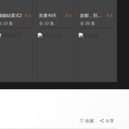
婚姻結業式2
欺妻49天
故鄉，別來無恙
8.0
8.0
8.4
全 10 集
全 10 集
全 36 集
純情拳擊手
家有日本妻
極速悖論
8.0
8.0
8.0
全 12 集
全 199 集
全 22 集
收藏
分享