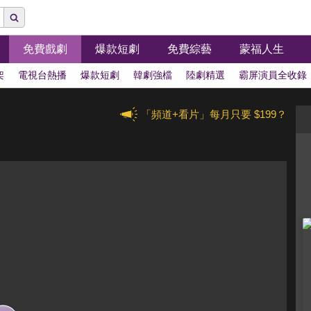
免費戲劇
爆款短劇
免費綜藝
蒙福人生
架
電視台熱播
爆款短劇
韓劇強檔
陸劇精選
霸屏演員全收錄
「頻道+看片」每月只要 $199？