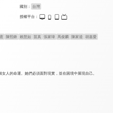
國別：
台灣
授權平台：
今生也是第一次
桂花釀
去有風的地方
8.2
8.0
8.5
全 14 集
全 1 集
全 40 集
憲
陳熙鋒
賴慧如
苗真
張家瑋
馬俊麟
陳家逵
胡嘉愛
個女人的命運。她們必須面對現實，並在困境中展現自己。
守著陽光守著你
黃金稻浪
俗女養成記
6.8
8.1
9.1
全 30 集
全 20 集
全 10 集