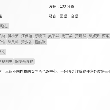
片長：
100 分鐘
發音：
國語
、
台語
級
勵志
子純
傅小芸
江俊翰
顏曉筠
吳皓昇
周宇柔
黃建群
陳妍安
蘇炳
子惟
陳又榕
黃少谷
楊皓崴
東文
民視四季
網友熱搜榜
樹」三個不同性格的女性角色為中心。一宗吸金詐騙案件意外改變三