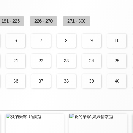
181 - 225
226 - 270
271 - 300
6
7
8
9
10
21
22
23
24
25
36
37
38
39
40