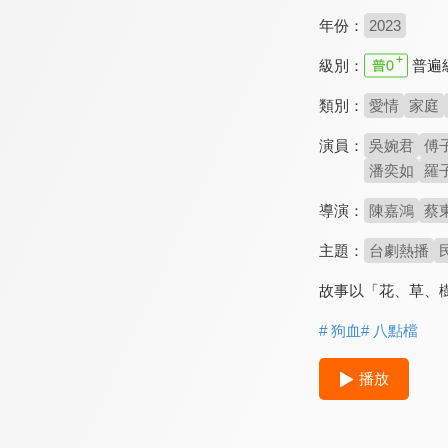
年份：
2023
級別：
普遍
類別：
愛情
家庭
演員：
吳婉君
傅
潘奕如
羅
導演：
陳嘉鴻
蔡
主題：
台劇熱播
故事以「花、草、
# 狗血
# 八點檔
播放