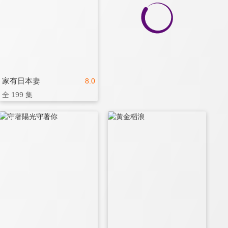
家有日本妻
8.0
全 199 集