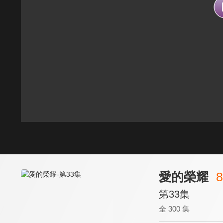
愛的榮耀
8
第33集
全 300 集