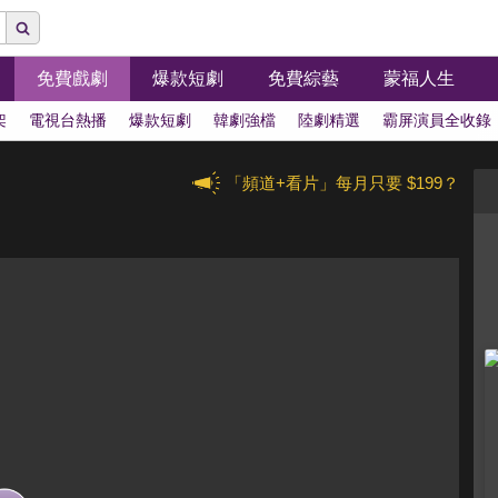
免費戲劇
爆款短劇
免費綜藝
蒙福人生
架
電視台熱播
爆款短劇
韓劇強檔
陸劇精選
霸屏演員全收錄
「頻道+看片」每月只要 $199？