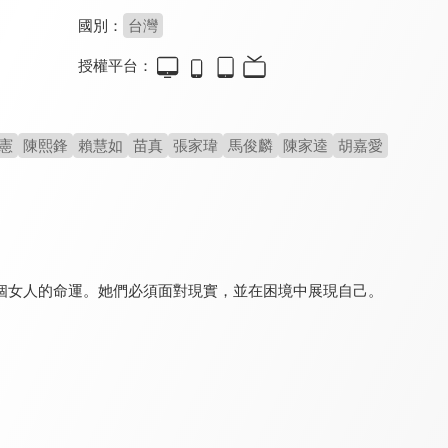
國別：
台灣
授權平台：
今生也是第一次
桂花釀
去有風的地方
8.2
8.0
8.5
全 14 集
全 1 集
全 40 集
憲
陳熙鋒
賴慧如
苗真
張家瑋
馬俊麟
陳家逵
胡嘉愛
個女人的命運。她們必須面對現實，並在困境中展現自己。
守著陽光守著你
黃金稻浪
俗女養成記
6.8
8.1
9.1
全 30 集
全 20 集
全 10 集