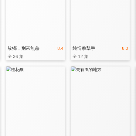
故鄉，別來無恙
純情拳擊手
8.4
8.0
全 36 集
全 12 集