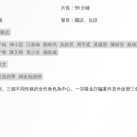
片長：
99 分鐘
發音：
國語
、
台語
級
勵志
子純
傅小芸
江俊翰
顏曉筠
吳皓昇
周宇柔
黃建群
陳妍安
蘇炳
子惟
陳又榕
黃少谷
楊皓崴
東文
民視四季
網友熱搜榜
樹」三個不同性格的女性角色為中心。一宗吸金詐騙案件意外改變三