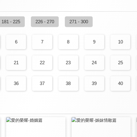
181 - 225
226 - 270
271 - 300
6
7
8
9
10
21
22
23
24
25
36
37
38
39
40