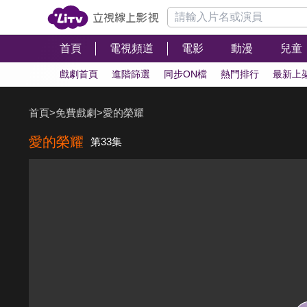
首頁
電視頻道
電影
動漫
兒童
戲劇首頁
進階篩選
同步ON檔
熱門排行
最新上
首頁
>
免費戲劇
>
愛的榮耀
愛的榮耀
第33集