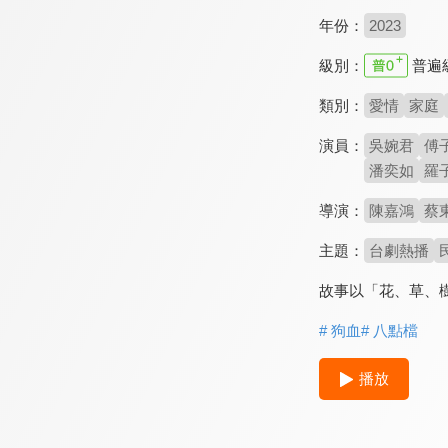
年份：
2023
級別：
普遍
類別：
愛情
家庭
演員：
吳婉君
傅
潘奕如
羅
導演：
陳嘉鴻
蔡
主題：
台劇熱播
故事以「花、草、
# 狗血
# 八點檔
播放