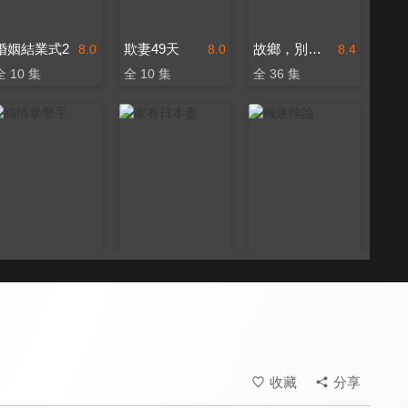
婚姻結業式2
欺妻49天
故鄉，別來無恙
8.0
8.0
8.4
全 10 集
全 10 集
全 36 集
純情拳擊手
家有日本妻
極速悖論
8.0
8.0
8.0
全 12 集
全 199 集
全 22 集
收藏
分享