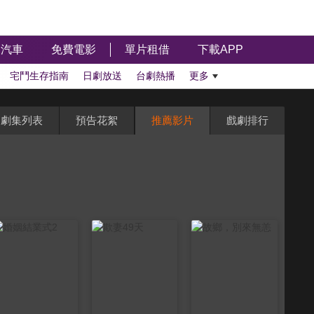
汽車
免費電影
單片租借
下載APP
宅鬥生存指南
日劇放送
台劇熱播
更多
劇集列表
預告花絮
推薦影片
戲劇排行