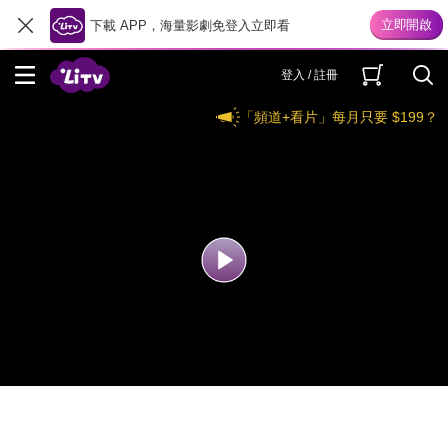
下載 APP，海量影劇免登入立即看
登入 / 註冊
「頻道+看片」每月只要 $199？