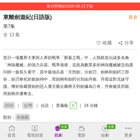
影片即將於2026-08-21下架
東離劍遊紀(日語版)
8.8
第7集
全 13 集
收藏
分享
昔日一場魔界大軍與人界的戰爭「窮暮之戰」中，人類鍛造出諸多名喚
「神誨魔械」的強力兵器。戰爭過後，這批為數眾多的神誨魔械被交由護
印師一族長久看守，其中最強兵器「天刑劍」分劍刃、劍柄和劍鍔三部
份，劍刃奉祀於鍛劍祠中，而劍柄和劍鍔分別由丹衡、丹翡這對兄妹守
護。嗜於收藏寶劍的惡人蔑天骸企圖將天刑劍據為己有，丹衡被其所殺、
而劍柄亦遭奪去。
2016
台灣
台語
普遍級
24 分鐘
類別：
布袋戲
演員：
凜雪鴉(操偶師/吳聖恩)
殤不患(操偶師/洪嘉章)
首頁
電視頻道
戲劇
電影
短劇
更多
丹翡(操偶師/廖嘉昇)
狩雲霄
捲殘雲
刑亥
殺無生
蔑天骸
殘凶