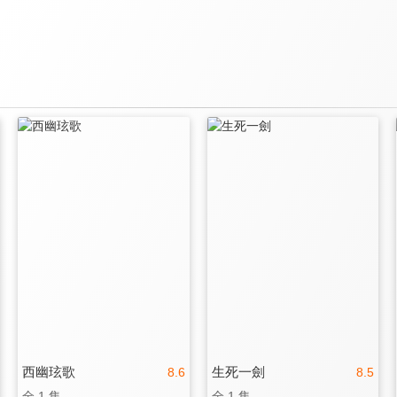
西幽玹歌
生死一劍
8.6
8.5
全 1 集
全 1 集