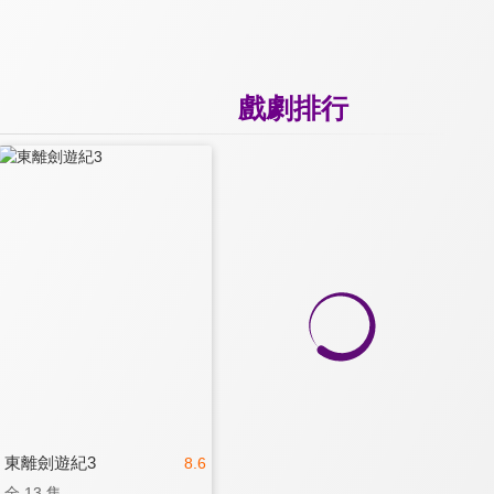
戲劇排行
東離劍遊紀3
8.6
全 13 集