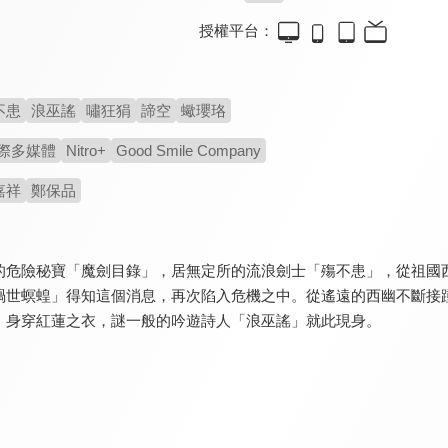
授權平台：
不患
浪巫謠
嘯狂狷
諦空
蠍瓔珞
際多媒體
Nitro+
Good Smile Company
嘉祥
鄭保品
的危險秘寶「魔劍目錄」，居無定所的流浪劍士「殤不患」，從祖國
禍世螟蝗」得知這個消息，再次陷入危機之中。從遙遠的西幽不斷接
，身穿紅蓮之衣，謎一般的吟遊詩人「浪巫謠」就此現身。