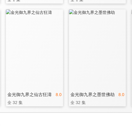
金光御九界之仙古狂濤
金光御九界之墨世佛劫
8.0
8.0
全 32 集
全 32 集
3