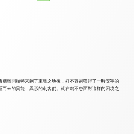
金光御九界之墨邪錄
金光御九界之仙古狂濤
金光御九界之墨世佛劫
8.0
8.0
8.0
全 22 集
全 32 集
全 32 集
西幽離開輾轉來到了東離之地後，好不容易獲得了一時安寧的
踵而來的異能、異形的刺客們。就在殤不患面對這樣的困境之
金光御九界之魆妖紀
金光御九界之東皇戰影
東離劍遊紀(日語版)
8.0
8.0
8.8
全 32 集
全 40 集
全 13 集