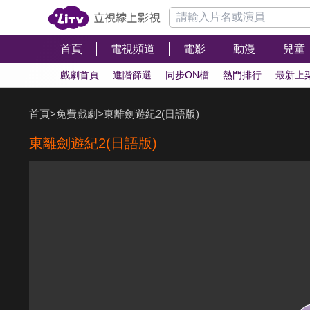
首頁
電視頻道
電影
動漫
兒童
戲劇首頁
進階篩選
同步ON檔
熱門排行
最新上
首頁
>
免費戲劇
>
東離劍遊紀2(日語版)
東離劍遊紀2(日語版)