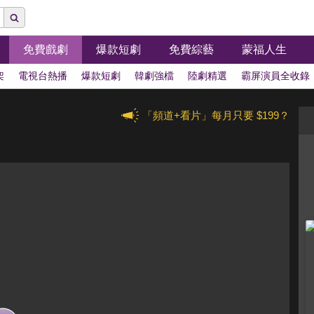
免費戲劇
爆款短劇
免費綜藝
蒙福人生
架
電視台熱播
爆款短劇
韓劇強檔
陸劇精選
霸屏演員全收錄
「頻道+看片」每月只要 $199？