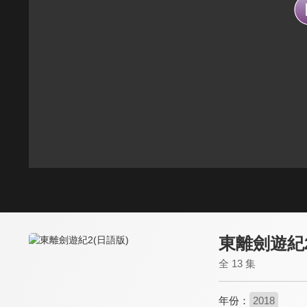
東離劍遊紀2
全 13 集
年份：
2018