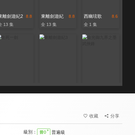
東離劍遊紀2
東離劍遊紀
西幽玹歌
8.8
8.8
8.6
全 13 集
全 13 集
全 1 集
生死一劍
東離劍遊紀3
金光御九界之墨武俠鋒
8.5
8.6
8.0
全 1 集
全 13 集
全 32 集
收藏
分享
級別：
普遍級