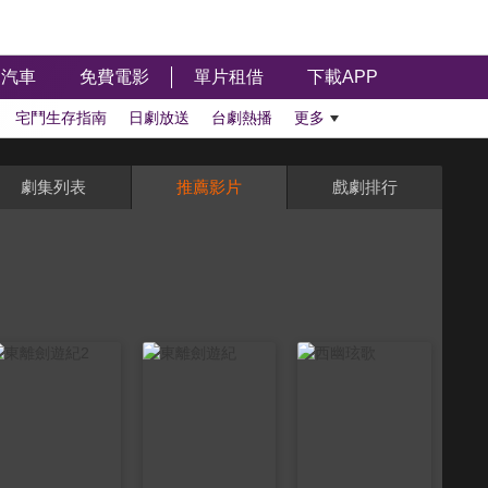
汽車
免費電影
單片租借
下載APP
宅鬥生存指南
日劇放送
台劇熱播
更多
劇集列表
推薦影片
戲劇排行