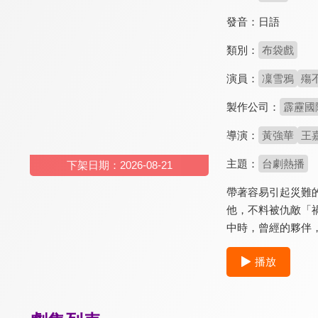
發音：
日語
類別：
布袋戲
演員：
凜雪鴉
殤
製作公司：
霹靂國
導演：
黃強華
王
主題：
台劇熱播
下架日期：2026-08-21
帶著容易引起災難
他，不料被仇敵「
中時，曾經的夥伴
播放