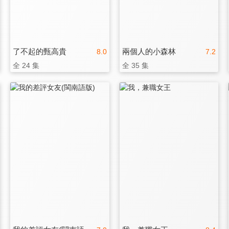
了不起的甄高貴
兩個人的小森林
8.0
7.2
全 24 集
全 35 集