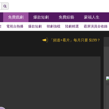
免費戲劇
爆款短劇
免費綜藝
蒙福人生
架
電視台熱播
爆款短劇
韓劇強檔
陸劇精選
霸屏演員全收錄
「頻道+看片」每月只要 $199？