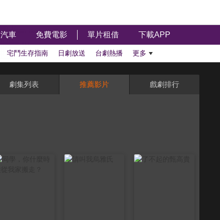
汽車
免費電影
單片租借
下載APP
宅鬥生存指南
日劇放送
台劇熱播
更多
劇集列表
推薦影片
戲劇排行