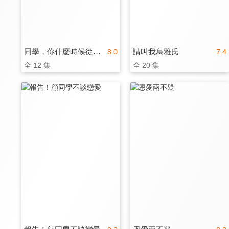
同學，你什麼時候從我家搬走？
請叫我烏雅氏
8.0
7.4
全 12 集
全 20 集