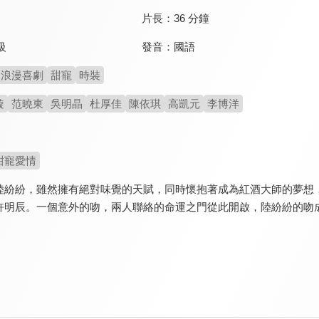
片長：
36 分鐘
發音：
國語
級
浪漫喜劇
甜寵
時裝
璇
范曉東
吳明晶
杜厚佳
陳依琪
高凱元
李博洋
甜寵愛情
陸紛紛，雖然擁有絕對味覺的天賦，同時懷抱著成為紅酒大師的夢想
許明辰。一個意外的吻，兩人聯絡的命運之門從此開啟，陸紛紛的吻成