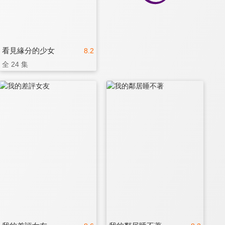
看見緣分的少女
8.2
全 24 集