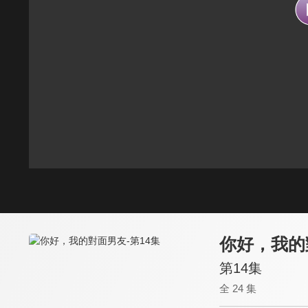
你好，我的
第14集
全 24 集