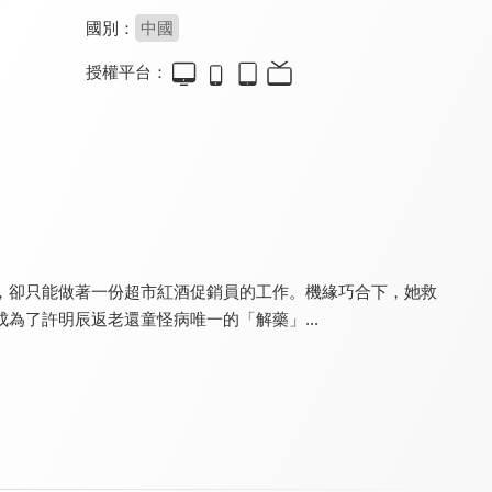
國別：
中國
授權平台：
恩愛兩不疑
我的差評女友(閩南語版)
我，兼職女王
8.3
7.0
8.4
全 30 集
全 20 集
全 24 集
，卻只能做著一份超市紅酒促銷員的工作。機緣巧合下，她救
為了許明辰返老還童怪病唯一的「解藥」...
我的差評女友
我的鄰居睡不著
戲精自救攻略
8.6
8.2
8.0
全 20 集
全 24 集
全 25 集