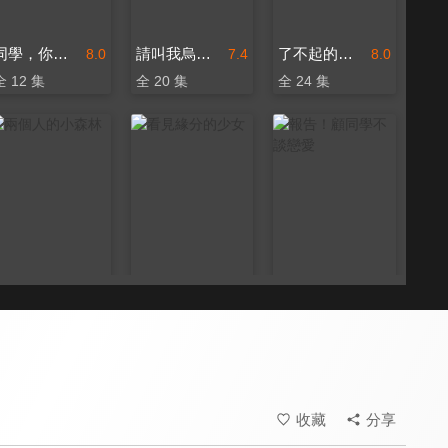
同學，你什麼時候從我家搬走？
請叫我烏雅氏
了不起的甄高貴
8.0
7.4
8.0
全 12 集
全 20 集
全 24 集
兩個人的小森林
看見緣分的少女
報告！顧同學不談戀愛
7.2
8.2
8.2
全 35 集
全 24 集
全 18 集
收藏
分享