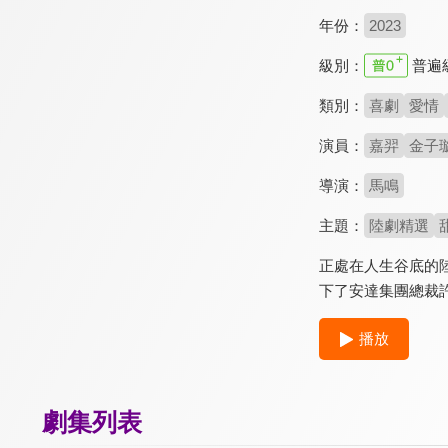
年份：
2023
級別：
普遍
類別：
喜劇
愛情
演員：
嘉羿
金子
導演：
馬鳴
主題：
陸劇精選
正處在人生谷底的
下了安達集團總裁
播放
劇集列表