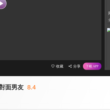
收藏
分享
對面男友
8.4